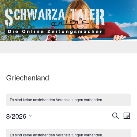
Griechenland
Es sind keine anstehenden Veranstaltungen vorhanden.
Verans
Ve
8/2026
Suche
Monat
An
Suche
Datum
Kalender
wählen.
Na
und
Es sind keine anstehenden Veranstaltungen vorhanden.