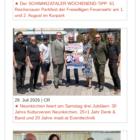
Der SCHWARZATALER WOCHENEND-TiPP: 61.
Reichenauer Parkfest der Freiwilligen Feuerwehr am 1.
und 2. August im Kurpark
28. Juli 2026 | CR
Neunkirchen feiert am Samstag drei Jubiläen: 30
Jahre Kulturverein Neunkirchen, 25+1 Jahr Denk &
Band und 20 Jahre madi.at Eventtechnik