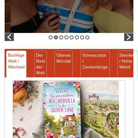
Bucklige
Der
Oberes
Schwarzatal
Steinfeld
Welt /
Rest
Mürztal
/
/ Hohe
Wechsel
der
Zauberberge
Wand
Welt