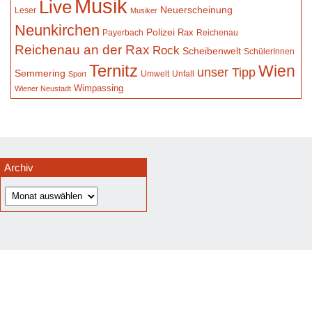
Musik
Live
Neuerscheinung
Leser
Musiker
Neunkirchen
Polizei
Rax
Payerbach
Reichenau
Reichenau an der Rax
Rock
Scheibenwelt
SchülerInnen
Ternitz
Wien
unser Tipp
Semmering
Umwelt
Unfall
Sport
Wimpassing
Wiener Neustadt
Archiv
Archiv