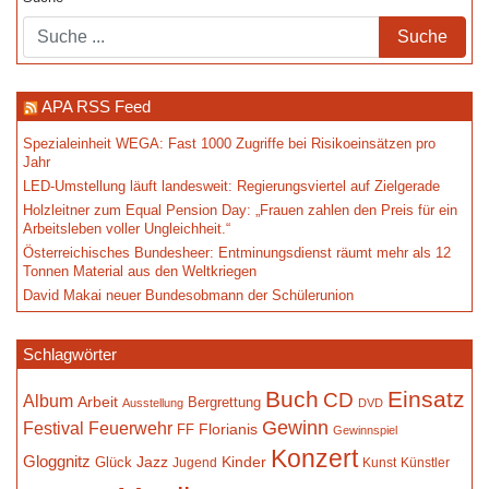
APA RSS Feed
Spezialeinheit WEGA: Fast 1000 Zugriffe bei Risikoeinsätzen pro
Jahr
LED-Umstellung läuft landesweit: Regierungsviertel auf Zielgerade
Holzleitner zum Equal Pension Day: „Frauen zahlen den Preis für ein
Arbeitsleben voller Ungleichheit.“
Österreichisches Bundesheer: Entminungsdienst räumt mehr als 12
Tonnen Material aus den Weltkriegen
David Makai neuer Bundesobmann der Schülerunion
Schlagwörter
Buch
Einsatz
CD
Album
Arbeit
Bergrettung
Ausstellung
DVD
Gewinn
Festival
Feuerwehr
Florianis
FF
Gewinnspiel
Konzert
Gloggnitz
Jazz
Kinder
Glück
Jugend
Kunst
Künstler