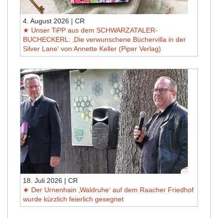
4. August 2026 | CR
Unser TiPP aus dem SCHWARZATALER-
BUCHECKERL: ‚Die verwunschene Büchervilla in der
Silver Lane‘ von Annette Keller (Piper Verlag)
18. Juli 2026 | CR
Der Urnenhain ‚Waldruhe‘ auf dem Raacher Friedhof
wurde kürzlich feierlich gesegnet