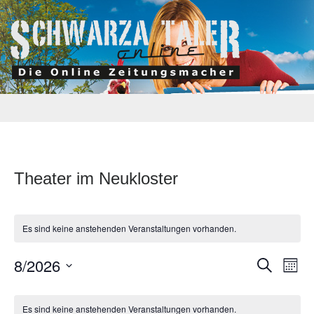
Theater im Neukloster
Es sind keine anstehenden Veranstaltungen vorhanden.
Verans
Ve
8/2026
Suche
Monat
An
Suche
Datum
Kalender
wählen.
Na
und
Es sind keine anstehenden Veranstaltungen vorhanden.