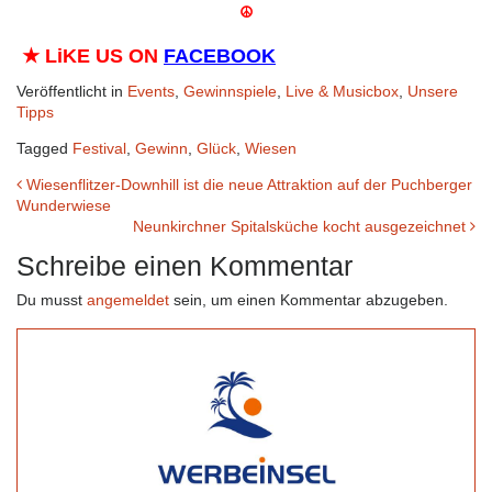
☮
★
LiKE US ON
FACEBOOK
Veröffentlicht in
Events
,
Gewinnspiele
,
Live & Musicbox
,
Unsere
Tipps
Tagged
Festival
,
Gewinn
,
Glück
,
Wiesen
Beitrags-
Wiesenflitzer-Downhill ist die neue Attraktion auf der Puchberger
Wunderwiese
Navigation
Neunkirchner Spitalsküche kocht ausgezeichnet
Schreibe einen Kommentar
Du musst
angemeldet
sein, um einen Kommentar abzugeben.