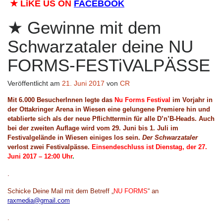
★
LiKE US ON
FACEBOOK
Gewinne mit dem
Schwarzataler deine NU
FORMS-FESTiVALPÄSSE
Veröffentlicht am
21. Juni 2017
von
CR
Mit 6.000 BesucherInnen legte das
Nu Forms Festival
im Vorjahr
in
der Ottakringer Arena in Wiesen
eine gelungene Premiere hin und
etablierte sich als der neue Pflichttermin für alle D’n’B-Heads. Auch
bei der zweiten Auflage wird
vom 29. Juni bis 1. Juli im
Festivalgelände in Wiesen
einiges los sein
.
Der Schwarzataler
verlost
zwei Festivalpässe
.
Einsendeschluss
ist
Dienstag
, der
27
.
Juni
2017
– 1
2
:00 Uhr
.
.
Schicke
D
eine Mail mit dem Betreff „
NU FORMS
“
an
raxmedia@gmail.com
.