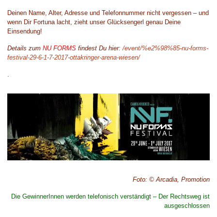
Deinen Name, Alter, Adresse und Telefonnummer nicht vergessen – und
wenn Dir Fortuna lacht, zieht unser Glücksengerl genau Deine
Einsendung!
Details
zu
m
N
U FORMS
findest Du hier:
/event/%e2%98%85-nu-forms-
festival-29-6-1-7-2017-ottakringer-arena-wiesen/
.
Foto
:
©
Arcadia
,
Promotion
Die GewinnerInnen
werden
telefonisch
verständigt
–
Der Rechtsweg ist
ausgeschlossen