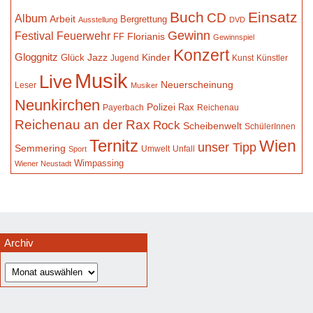
Buch
Einsatz
CD
Album
Arbeit
Bergrettung
Ausstellung
DVD
Gewinn
Festival
Feuerwehr
Florianis
FF
Gewinnspiel
Konzert
Gloggnitz
Jazz
Kinder
Glück
Jugend
Kunst
Künstler
Musik
Live
Neuerscheinung
Leser
Musiker
Neunkirchen
Polizei
Rax
Payerbach
Reichenau
Reichenau an der Rax
Rock
Scheibenwelt
SchülerInnen
Ternitz
Wien
unser Tipp
Semmering
Umwelt
Unfall
Sport
Wimpassing
Wiener Neustadt
Archiv
Archiv