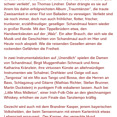
schwer verliebt“, so Thomas Lindner. Daher drängte es sie auf
ihrem bis dahin erfolgreichsten Album „Traumtänzer“, die traute
Zweisamkeit in einer Flut von Balladen zu verewigen. Verliebt sind
sie noch immer, doch nun auch fröhlicher, flotter, frischer,
trunkener, erzählfreudiger, geselliger. Schandmaul feiern wieder
in großer Runde. Mit den Tippelbrüdern etwa, den
Handwerksleuten auf der „Walz“. Ein alter Brauch, der sich wie die
Musik und die Geschichten von Schandmaul auch im Hier und
Heute noch abspielt. Wie die reisenden Gesellen atmen die
rockenden Gefährten die Freiheit.
In zwei Instrumentalstücken auf „Unendlich“ spielen die Damen
von Schandmaul, Birgit Muggenthaler-Schmack und Anna
Katharina Kränzlein, ihre virtuosen Künste an altehrwürdigen
Instrumenten wie Schalmei, Drehleier und Geige voll aus:
„Tangossa“ ist ein Mix aus Tango und Bossa, den die Herren an
Bass, Schlagzeug und Gitarre (Mathias Richter, Stefan Brunner,
Martin Duckstein) in punkigem Folk eskalieren lassen. Auch bei
„Little Miss Midleton“, einer Irish-Folk-Ode an den gleichnamigen
Whiskey, erhöhen sie zum Finale das Tanztempo kräftig.
Gezecht wird auch mit dem Brandner Kasper, jenem bayerischen
Volkshelden, der beim Sensenmann mit einem Kartentrick etwas
Lebenszeit ergaunert: „Der Kasper, der verreckte Hund,