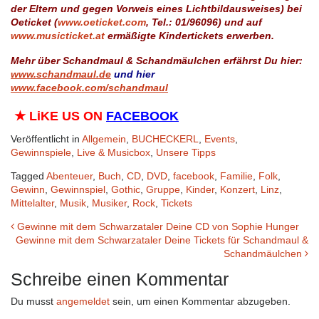
der Eltern und gegen Vorweis eines Lichtbildausweises) bei
Oeticket (
www.oeticket.com
, Tel.: 01/96096) und auf
www.musicticket.at
ermäßigte Kindertickets erwerben.
Mehr über Schandmaul & Schandmäulchen erfährst Du hier:
www.schandmaul.de
und hier
www.facebook.com/schandmaul
★
LiKE US ON
FACEBOOK
Veröffentlicht in
Allgemein
,
BUCHECKERL
,
Events
,
Gewinnspiele
,
Live & Musicbox
,
Unsere Tipps
Tagged
Abenteuer
,
Buch
,
CD
,
DVD
,
facebook
,
Familie
,
Folk
,
Gewinn
,
Gewinnspiel
,
Gothic
,
Gruppe
,
Kinder
,
Konzert
,
Linz
,
Mittelalter
,
Musik
,
Musiker
,
Rock
,
Tickets
Beitrags-
Gewinne mit dem Schwarzataler Deine CD von Sophie Hunger
Gewinne mit dem Schwarzataler Deine Tickets für Schandmaul &
Navigation
Schandmäulchen
Schreibe einen Kommentar
Du musst
angemeldet
sein, um einen Kommentar abzugeben.