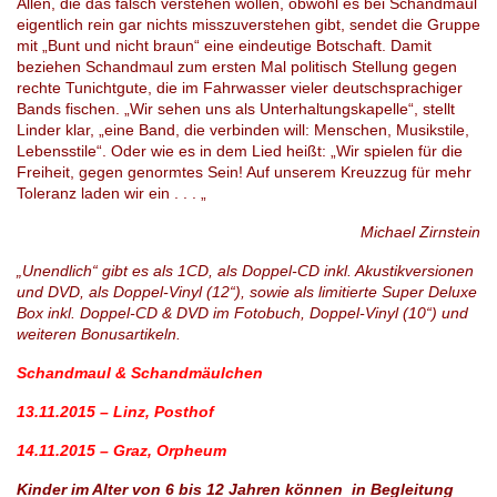
Allen, die das falsch verstehen wollen, obwohl es bei Schandmaul
eigentlich rein gar nichts misszuverstehen gibt, sendet die Gruppe
mit „Bunt und nicht braun“ eine eindeutige Botschaft. Damit
beziehen Schandmaul zum ersten Mal politisch Stellung gegen
rechte Tunichtgute, die im Fahrwasser vieler deutschsprachiger
Bands fischen. „Wir sehen uns als Unterhaltungskapelle“, stellt
Linder klar, „eine Band, die verbinden will: Menschen, Musikstile,
Lebensstile“. Oder wie es in dem Lied heißt: „Wir spielen für die
Freiheit, gegen genormtes Sein! Auf unserem Kreuzzug für mehr
Toleranz laden wir ein . . . „
Michael Zirnstein
„Unendlich“ gibt es als 1CD, als Doppel-CD inkl. Akustikversionen
und DVD, als Doppel-Vinyl (12“), sowie als limitierte Super Deluxe
Box inkl. Doppel-CD & DVD im Fotobuch, Doppel-Vinyl (10“) und
weiteren Bonusartikeln.
Schandmaul & Schandmäulchen
13.11.2015 – Linz, Posthof
14.11.2015 – Graz, Orpheum
Kinder im Alter von 6 bis 12 Jahren
können
in Begleitung