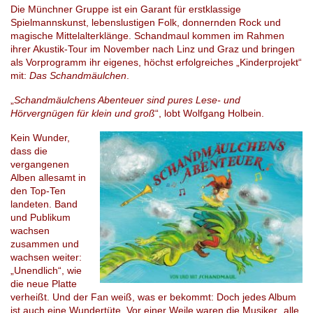
Die Münchner Gruppe ist ein Garant für erstklassige
Spielmannskunst, lebenslustigen Folk, donnernden Rock und
magische Mittelalterklänge. Schandmaul kommen im Rahmen
ihrer Akustik-Tour im November nach Linz und Graz und bringen
als Vorprogramm ihr eigenes, höchst erfolgreiches „Kinderprojekt“
mit:
Das Schandmäulchen
.
„
Schandmäulchens Abenteuer sind pures Lese- und
Hörvergnügen für klein und groß
“, lobt Wolfgang Holbein.
Kein Wunder,
dass die
vergangenen
Alben allesamt in
den Top-Ten
landeten. Band
und Publikum
wachsen
zusammen und
wachsen weiter:
„Unendlich“, wie
die neue Platte
verheißt. Und der Fan weiß, was er bekommt: Doch jedes Album
ist auch eine Wundertüte. Vor einer Weile waren die Musiker „alle