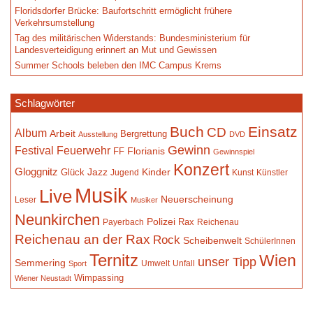
Floridsdorfer Brücke: Baufortschritt ermöglicht frühere
Verkehrsumstellung
Tag des militärischen Widerstands: Bundesministerium für
Landesverteidigung erinnert an Mut und Gewissen
Summer Schools beleben den IMC Campus Krems
Schlagwörter
Buch
Einsatz
CD
Album
Arbeit
Bergrettung
Ausstellung
DVD
Gewinn
Festival
Feuerwehr
Florianis
FF
Gewinnspiel
Konzert
Gloggnitz
Jazz
Kinder
Glück
Jugend
Kunst
Künstler
Musik
Live
Neuerscheinung
Leser
Musiker
Neunkirchen
Polizei
Rax
Payerbach
Reichenau
Reichenau an der Rax
Rock
Scheibenwelt
SchülerInnen
Ternitz
Wien
unser Tipp
Semmering
Umwelt
Unfall
Sport
Wimpassing
Wiener Neustadt