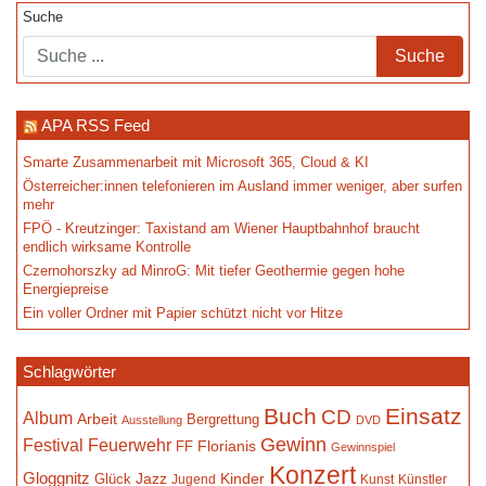
Suche
APA RSS Feed
Smarte Zusammenarbeit mit Microsoft 365, Cloud & KI
Österreicher:innen telefonieren im Ausland immer weniger, aber surfen
mehr
FPÖ - Kreutzinger: Taxistand am Wiener Hauptbahnhof braucht
endlich wirksame Kontrolle
Czernohorszky ad MinroG: Mit tiefer Geothermie gegen hohe
Energiepreise
Ein voller Ordner mit Papier schützt nicht vor Hitze
Schlagwörter
Buch
Einsatz
CD
Album
Arbeit
Bergrettung
Ausstellung
DVD
Gewinn
Festival
Feuerwehr
Florianis
FF
Gewinnspiel
Konzert
Gloggnitz
Jazz
Kinder
Glück
Jugend
Kunst
Künstler