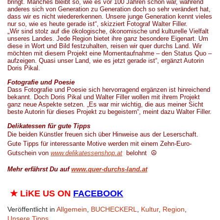
bringt. Manches bleibt so, wie es vor 100 Jahren schon war, während
anderes sich von Generation zu Generation doch so sehr verändert hat,
dass wir es nicht wiedererkennen. Unsere junge Generation kennt vieles
nur so, wie es heute gerade ist“, skizziert Fotograf Walter Filler.
„
Wir sind stolz auf die ökologische, ökonomische und kulturelle Vielfalt
unseres Landes. Jede Region bietet ihre ganz besondere Eigenart. Um
diese in Wort und Bild festzuhalten, reisen wir quer durchs Land. Wir
möchten mit diesem Projekt eine Momentaufnahme – den Status Quo –
aufzeigen. Quasi unser Land, wie es jetzt gerade ist“, ergänzt Autorin
Doris Pikal.
.
Fotografie und Poesie
Dass Fotografie und Poesie sich hervorragend ergänzen ist hinreichend
bekannt. Doch Doris Pikal und Walter Filler wollen mit ihrem Projekt
ganz neue Aspekte setzen. „Es war mir wichtig, die aus meiner Sicht
beste Autorin für dieses Projekt zu begeistern“, meint dazu
Walter Filler.
.
Delikatessen für gute Tipps
Die beiden Künstler freuen sich über
Hinweise aus der Leserschaft
.
Gute Tipps für interessante Motive werden mit einem
Zehn-
Euro-
☮
Gutschein von
www.delikatessenshop.at
belohnt
Mehr
erfährst Du
auf
www.quer-durchs-land.at
.
★
LiKE US ON
FACEBOOK
Veröffentlicht in
Allgemein
,
BUCHECKERL
,
Kultur
,
Region
,
Unsere Tipps