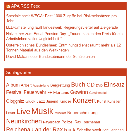
APA RSS Feed
Spezialeinheit WEGA: Fast 1000 Zugriffe bei Risikoeinsätzen pro
Jahr
LED-Umstellung läuft landesweit: Regierungsviertel auf Zielgerade
Holzleitner zum Equal Pension Day: „Frauen zahlen den Preis für ein
Arbeitsleben voller Ungleichheit.“
Österreichisches Bundesheer: Entminungsdienst räumt mehr als 12
Tonnen Material aus den Weltkriegen
David Makai neuer Bundesobmann der Schülerunion
Schlagwörter
Buch
Einsatz
CD
Album
Arbeit
Bergrettung
Ausstellung
DVD
Gewinn
Festival
Feuerwehr
Florianis
FF
Gewinnspiel
Konzert
Gloggnitz
Jazz
Kinder
Glück
Jugend
Kunst
Künstler
Musik
Live
Neuerscheinung
Leser
Musiker
Neunkirchen
Polizei
Rax
Payerbach
Reichenau
Reichenau an der Rax
Rock
Scheibenwelt
SchülerInnen