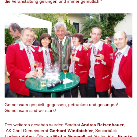
die Veranstaltung gelungen und immer gemütlich!“
Gemeinsam gespielt, gegessen, getrunken und gesungen!
Gemeinsam sind wir stark!
Des weiteren gesehen wurden Stadtrat
Andrea Reisenbauer
,
AK Chef Gemeinderat
Gerhard Windbichler
, Seniorbäck
Ludwig Huber
, Ölbaron
Martin Gugerell
mit Gattin, Prof.
Franky