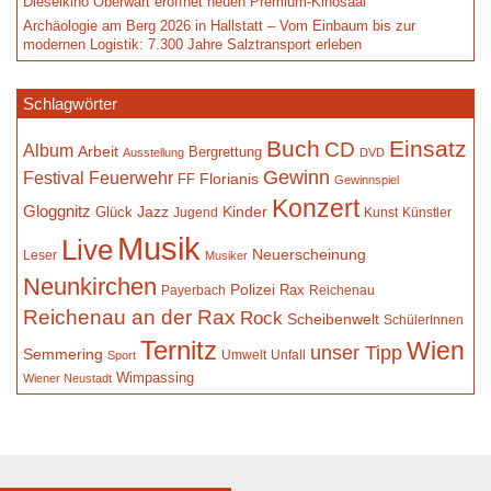
Dieselkino Oberwart eröffnet neuen Premium-Kinosaal
Archäologie am Berg 2026 in Hallstatt – Vom Einbaum bis zur
modernen Logistik: 7.300 Jahre Salztransport erleben
Schlagwörter
Buch
Einsatz
CD
Album
Arbeit
Bergrettung
Ausstellung
DVD
Gewinn
Festival
Feuerwehr
Florianis
FF
Gewinnspiel
Konzert
Gloggnitz
Jazz
Kinder
Glück
Jugend
Kunst
Künstler
Musik
Live
Neuerscheinung
Leser
Musiker
Neunkirchen
Polizei
Rax
Payerbach
Reichenau
Reichenau an der Rax
Rock
Scheibenwelt
SchülerInnen
Ternitz
Wien
unser Tipp
Semmering
Umwelt
Unfall
Sport
Wimpassing
Wiener Neustadt