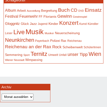
Schlagwörter
Buch
Einsatz
CD
Album
Arbeit
Bergrettung
Ausstellung
DVD
Gewinn
Festival
Feuerwehr
Florianis
FF
Gewinnspiel
Konzert
Gloggnitz
Jazz
Kinder
Glück
Jugend
Kunst
Künstler
Musik
Live
Neuerscheinung
Leser
Musiker
Neunkirchen
Polizei
Rax
Payerbach
Reichenau
Reichenau an der Rax
Rock
Scheibenwelt
SchülerInnen
Ternitz
Wien
unser Tipp
Semmering
Umwelt
Unfall
Sport
Wimpassing
Wiener Neustadt
Archiv
Archiv