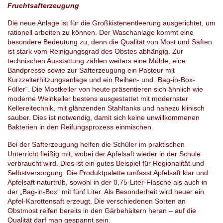
Fruchtsafterzeugung
Die neue Anlage ist für die Großkistenentleerung ausgerichtet, um
rationell arbeiten zu können. Der Waschanlage kommt eine
besondere Bedeutung zu, denn die Qualität von Most und Säften
ist stark vom Reinigungsgrad des Obstes abhängig. Zur
technischen Ausstattung zählen weiters eine Mühle, eine
Bandpresse sowie zur Safterzeugung ein Pasteur mit
Kurzzeiterhitzungsanlage und ein Reihen- und „Bag-in-Box-
Füller“. Die Mostkeller von heute präsentieren sich ähnlich wie
moderne Weinkeller bestens ausgestattet mit modernster
Kellereitechnik, mit glänzenden Stahltanks und nahezu klinisch
sauber. Dies ist notwendig, damit sich keine unwillkommenen
Bakterien in den Reifungsprozess einmischen.
Bei der Safterzeugung helfen die Schüler im praktischen
Unterricht fleißig mit, wobei der Apfelsaft wieder in der Schule
verbraucht wird. Dies ist ein gutes Beispiel für Regionalität und
Selbstversorgung. Die Produktpalette umfasst Apfelsaft klar und
Apfelsaft naturtrüb, sowohl in der 0,75-Liter-Flasche als auch in
der „Bag-in-Box“ mit fünf Liter. Als Besonderheit wird heuer ein
Apfel-Karottensaft erzeugt. Die verschiedenen Sorten an
Obstmost reifen bereits in den Gärbehältern heran – auf die
Qualität darf man gespannt sein.