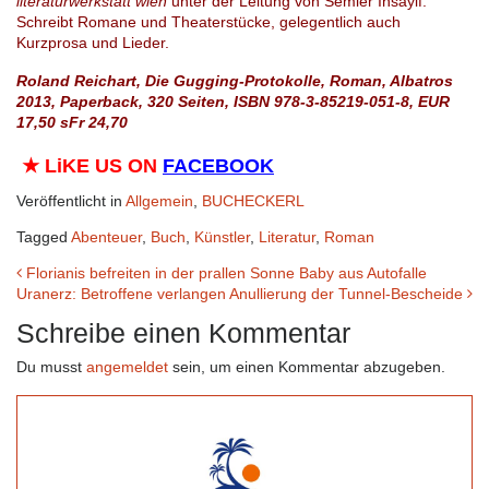
literaturwerkstatt wien
unter der Leitung von Semier Insayif.
Schreibt Romane und Theaterstücke, gelegentlich auch
Kurzprosa und Lieder.
Roland Reichart, Die Gugging-Protokolle,
Roman, Albatros
2013, Paperback, 320 Seiten, ISBN 978-3-85219-051-8, EUR
17,50 sFr 24,70
★
LiKE US ON
FACEBOOK
Veröffentlicht in
Allgemein
,
BUCHECKERL
Tagged
Abenteuer
,
Buch
,
Künstler
,
Literatur
,
Roman
Beitrags-
Florianis befreiten in der prallen Sonne Baby aus Autofalle
Uranerz: Betroffene verlangen Anullierung der Tunnel-Bescheide
Navigation
Schreibe einen Kommentar
Du musst
angemeldet
sein, um einen Kommentar abzugeben.