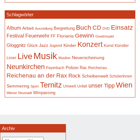
Schlagwörter
Buch
Einsatz
CD
Album
Arbeit
Bergrettung
Ausstellung
DVD
Gewinn
Festival
Feuerwehr
Florianis
FF
Gewinnspiel
Konzert
Gloggnitz
Jazz
Kinder
Glück
Jugend
Kunst
Künstler
Musik
Live
Neuerscheinung
Leser
Musiker
Neunkirchen
Polizei
Rax
Payerbach
Reichenau
Reichenau an der Rax
Rock
Scheibenwelt
SchülerInnen
Ternitz
Wien
unser Tipp
Semmering
Umwelt
Unfall
Sport
Wimpassing
Wiener Neustadt
Archiv
Archiv