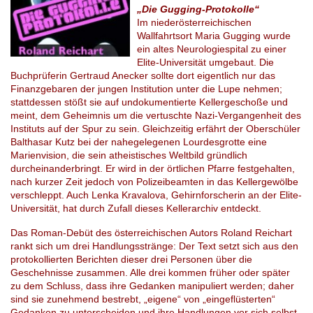
„Die Gugging-Protokolle“
Im niederösterreichischen
Wallfahrtsort Maria Gugging wurde
ein altes Neurologiespital zu einer
Elite-Universität umgebaut. Die
Buchprüferin Gertraud Anecker sollte dort eigentlich nur das
Finanzgebaren der jungen Institution unter die Lupe nehmen;
stattdessen stößt sie auf undokumentierte Kellergeschoße und
meint, dem Geheimnis um die vertuschte Nazi-Vergangenheit des
Instituts auf der Spur zu sein. Gleichzeitig erfährt der Oberschüler
Balthasar Kutz bei der nahegelegenen Lourdesgrotte eine
Marienvision, die sein atheistisches Weltbild gründlich
durcheinanderbringt. Er wird in der örtlichen Pfarre festgehalten,
nach kurzer Zeit jedoch von Polizeibeamten in das Kellergewölbe
verschleppt. Auch Lenka Kravalova, Gehirnforscherin an der Elite-
Universität, hat durch Zufall dieses Kellerarchiv entdeckt.
Das Roman-Debüt des österreichischen Autors Roland Reichart
rankt sich um drei Handlungsstränge: Der Text setzt sich aus den
protokollierten Berichten dieser drei Personen über die
Geschehnisse zusammen. Alle drei kommen früher oder später
zu dem Schluss, dass ihre Gedanken manipuliert werden; daher
sind sie zunehmend bestrebt, „eigene“ von „eingeflüsterten“
Gedanken zu unterscheiden und ihre Handlungen vor sich selbst