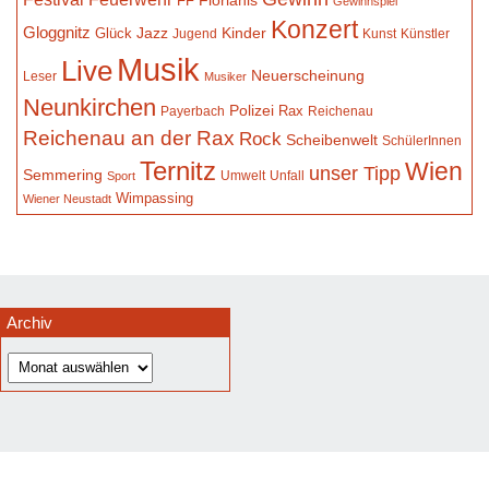
Florianis
FF
Gewinnspiel
Konzert
Gloggnitz
Jazz
Kinder
Glück
Jugend
Kunst
Künstler
Musik
Live
Neuerscheinung
Leser
Musiker
Neunkirchen
Polizei
Rax
Payerbach
Reichenau
Reichenau an der Rax
Rock
Scheibenwelt
SchülerInnen
Ternitz
Wien
unser Tipp
Semmering
Umwelt
Unfall
Sport
Wimpassing
Wiener Neustadt
Archiv
Archiv