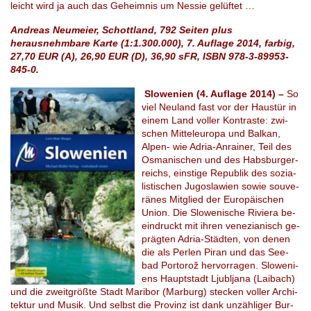
leicht wird ja auch das Ge­heim­nis um Nes­sie ge­lüf­tet …
Andreas Neumeier, Schottland, 792 Seiten plus
herausnehmbare Karte (1:1.300.000), 7. Auflage 2014, farbig,
27,70 EUR (A), 26,90 EUR (D), 36,90 sFR, ISBN 978-3-89953-
845-0.
Slowenien (4. Auflage 2014) –
So
viel Neu­land fast vor der Haus­tür in
einem Land vol­ler Kon­tras­te: zwi­
schen Mit­tel­eu­ro­pa und Bal­kan,
Alpen- wie Adria-An­rai­ner, Teil des
Os­ma­ni­schen und des Habs­bur­ger­
rei­chs, eins­ti­ge Re­pu­blik des so­zia­
lis­ti­schen Ju­go­sla­wi­en sowie sou­ve­
rä­nes Mit­glied der Eu­ro­päi­schen
Union. Die Slo­we­ni­sche Ri­vie­ra be­
ein­druckt mit ihren ve­ne­zia­nisch ge­
präg­ten Adria-Städ­ten, von denen
die als Perlen Piran und das See­
bad Porto­rož hervor­ra­gen. Slo­we­ni­
ens Haupt­stadt Ljublja­na (Laibach)
und die zweit­größ­te Stadt Ma­ri­bor (Marburg) ste­cken vol­ler Archi­
tek­tur und Musik. Und selbst die Pro­vinz ist dank un­zäh­li­ger Bur­