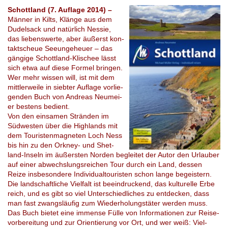
Schottland (7. Auflage 2014) –
Män­ner in Kilts, Klän­ge aus dem
Du­del­sack und na­tür­lich Nes­sie,
das lie­bens­wer­te, aber äu­ßerst kon­
takt­scheue See­unge­heu­er – das
gän­gi­ge Schott­land-Kli­schee lässt
sich etwa auf diese For­mel brin­gen.
Wer mehr wis­sen will, ist mit dem
mitt­ler­wei­le in sieb­ter Auf­la­ge vor­lie­
gen­den Buch von Andre­as Ne­umei­
er bes­tens be­dient.
Von den ein­sa­men Strän­den im
Süd­wes­ten über die High­lands mit
dem Tou­ris­ten­ma­gne­ten Loch Ness
bis hin zu den Or­kney- und Shet­
land-In­seln im äu­ßers­ten Nor­den be­glei­tet der Autor den Urlau­ber
auf einer ab­wechs­lungs­rei­chen Tour durch ein Land, des­sen
Reize ins­be­son­de­re Individual­tou­ris­ten schon lange be­geis­tern.
Die land­schaft­li­che Viel­falt ist be­ein­dru­ckend, das kultu­rel­le Erbe
reich, und es gibt so viel Un­ter­schied­li­ches zu ent­de­cken, dass
man fast zwangsläufig zum Wie­der­ho­lungs­tä­ter wer­den muss.
Das Buch bie­tet eine im­men­se Fülle von In­for­ma­tio­nen zur Rei­se­
vor­be­rei­tung und zur Ori­en­tie­rung vor Ort, und wer weiß: Vi­el­