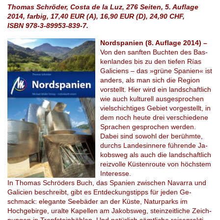
Thomas Schröder, Costa de la Luz, 276 Seiten, 5. Auflage
2014, farbig, 17,40 EUR (A), 16,90 EUR (D), 24,90 CHF,
ISBN 978-3-89953-839-7.
Nordspanien (8. Auflage 2014) –
Von den sanf­ten Buch­ten des Bas­
ken­lan­des bis zu den tie­fen Rías
Ga­li­ci­ens – das »grüne Spa­ni­en« ist
an­ders, als man sich die Re­gi­on
vor­stel­lt. Hier wird ein land­schaft­lich
wie auch kul­tu­rell ausgespro­chen
viel­schich­ti­ges Ge­biet vor­ge­stellt, in
dem noch heute drei ver­schie­de­ne
Spra­chen gespro­chen wer­den.
Dabei sind so­wohl der be­rühm­te,
durchs Lan­des­in­ne­re füh­ren­de Ja­
kobs­weg als auch die land­schaft­lich
reiz­vol­le Küs­ten­rou­te von höchs­tem
In­ter­es­se.
In Tho­mas Schrö­ders Buch, das Spa­ni­en zwi­schen Na­var­ra und
Ga­li­ci­en be­schreibt, gibt es Entdeckungs­tipps für jeden Ge­
schmack: ele­gan­te See­bä­der an der Küste, Na­tur­parks im
Hochgebirge, ur­al­te Kapellen am Ja­kobs­weg, stein­zeit­li­che Zeich­
nun­gen in Tropf­stein­höh­len. Und na­tür­lich sämt­li­che rei­se­prak­ti­