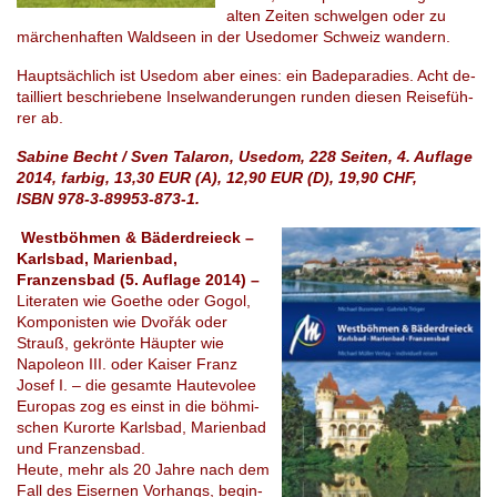
alten Zei­ten schwel­gen oder zu
mär­chen­haf­ten Wald­se­en in der Use­do­mer Schweiz wan­dern.
Haupt­säch­lich ist Use­dom aber eines: ein Ba­de­pa­ra­dies. Acht de­
tail­liert be­schrie­be­ne Inselwanderun­gen run­den die­sen Rei­se­füh­
rer ab.
Sabine Becht / Sven Talaron, Usedom, 228 Seiten, 4. Auflage
2014, farbig, 13,30 EUR (A), 12,90 EUR (D), 19,90 CHF,
ISBN 978-3-89953-873-1.
Westböhmen & Bäderdreieck –
Karlsbad, Marienbad,
Franzensbad (5. Auflage 2014) –
Li­te­ra­ten wie Goe­the oder Gogol,
Kom­po­nis­ten wie Dvořák oder
Strauß, ge­krön­te Häup­ter wie
Napo­le­on III. oder Kai­ser Franz
Josef I. – die ge­sam­te Haute­vo­lee
Eu­ro­pas zog es einst in die böhmi­
schen Ku­ror­te Karls­bad, Ma­ri­en­bad
und Fran­zens­bad.
Heute, mehr als 20 Jahre nach dem
Fall des Eisernen Vorhangs, be­gin­