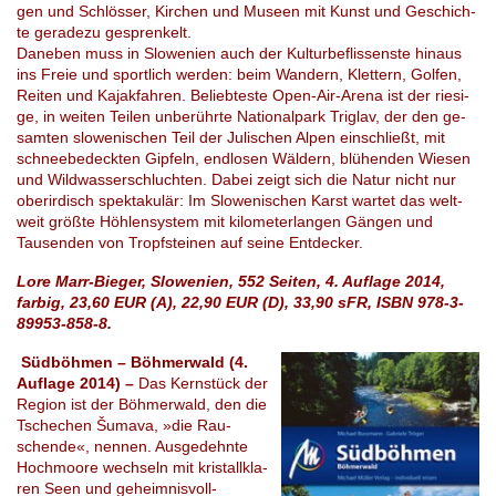
gen und Schlös­ser, Kir­chen und Mu­se­en mit Kunst und Ge­schich­
te ge­ra­de­zu ge­spren­kelt.
Daneben muss in Slo­we­ni­en auch der Kul­tur­be­flis­sens­te hinaus
ins Freie und sport­lich wer­den: beim Wan­dern, Klet­tern, Gol­fen,
Rei­ten und Ka­jak­fah­ren. Be­lieb­tes­te Open-Air-Arena ist der rie­si­
ge, in wei­ten Tei­len un­be­rühr­te Na­tio­nal­park Trig­lav, der den ge­
sam­ten slo­we­ni­schen Teil der Ju­li­schen Alpen ein­schließt, mit
schnee­be­deck­ten Gip­feln, end­lo­sen Wäl­dern, blü­hen­den Wie­sen
und Wildwas­ser­schluch­ten. Dabei zeigt sich die Natur nicht nur
ober­ir­disch spek­ta­ku­lär: Im Slowenischen Karst war­tet das welt­
weit größ­te Höh­len­sys­tem mit ki­lo­me­ter­lan­gen Gän­gen und
Tausenden von Tropf­stei­nen auf seine Ent­de­cker.
Lore Marr-Bieger, Slowenien, 552 Seiten, 4. Auflage 2014,
farbig, 23,60 EUR (A), 22,90 EUR (D), 33,90 sFR, ISBN 978-3-
89953-858-8.
Südböhmen – Böhmerwald (4.
Auflage 2014) –
Das Kern­stück der
Re­gi­on ist der Böh­mer­wald, den die
Tsche­chen Šumava, »die Rau­
schen­de«, nennen. Aus­ge­dehn­te
Hoch­moo­re wech­seln mit kris­tall­kla­
ren Seen und ge­heim­nis­vol­l-