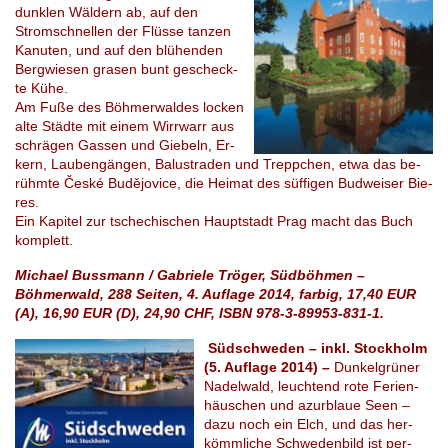
dunklen Wäl­dern ab, auf den
Strom­schnel­len der Flüs­se tan­zen
Ka­nu­ten, und auf den blü­hen­den
Berg­wie­sen grasen bunt ge­scheck­
te Kühe.
Am Fuße des Böh­mer­wal­des lo­cken
alte Städ­te mit einem Wirr­warr aus
schrä­gen Gas­sen und Giebeln, Er­
kern, Lau­ben­gän­gen, Ba­lus­tra­den und Trepp­chen, etwa das be­
rühm­te České Budějo­vice, die Hei­mat des süf­fi­gen Bud­wei­ser Bie­
res.
Ein Ka­pi­tel zur tsche­chi­schen Haupt­stadt Prag macht das Buch
kom­plett.
Michael Bussmann / Gabriele Tröger, Südböhmen –
Böhmerwald, 288 Seiten, 4. Auflage 2014, farbig, 17,40 EUR
(A), 16,90 EUR (D), 24,90 CHF, ISBN 978-3-89953-831-1.
Südschweden – inkl. Stockholm
(5. Auflage 2014) –
Dun­kel­grü­ner
Na­del­wald, leuch­tend rote Fe­ri­en­
häus­chen und azur­blaue Seen –
dazu noch ein Elch, und das her­
kömm­li­che Schwe­den­bild ist per­