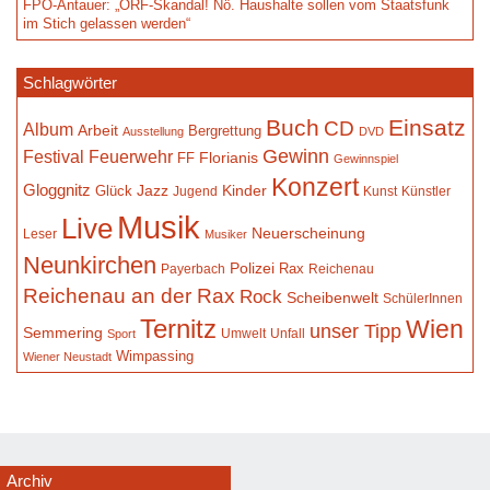
FPÖ-Antauer: „ORF-Skandal! Nö. Haushalte sollen vom Staatsfunk
im Stich gelassen werden“
Schlagwörter
Buch
Einsatz
CD
Album
Arbeit
Bergrettung
Ausstellung
DVD
Gewinn
Festival
Feuerwehr
Florianis
FF
Gewinnspiel
Konzert
Gloggnitz
Jazz
Kinder
Glück
Jugend
Kunst
Künstler
Musik
Live
Neuerscheinung
Leser
Musiker
Neunkirchen
Polizei
Rax
Payerbach
Reichenau
Reichenau an der Rax
Rock
Scheibenwelt
SchülerInnen
Ternitz
Wien
unser Tipp
Semmering
Umwelt
Unfall
Sport
Wimpassing
Wiener Neustadt
Archiv