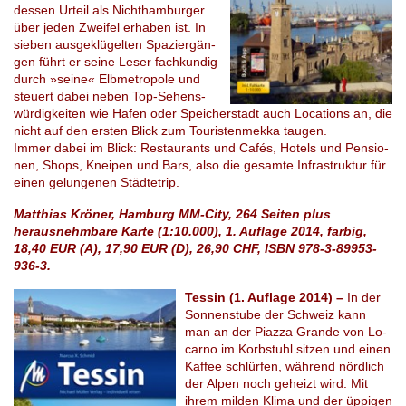
des­sen Ur­teil als Nicht­ham­bur­ger
über jeden Zwei­fel er­ha­ben ist. In
sie­ben aus­ge­klü­gel­ten Spa­zier­gän­
gen führt er seine Leser fach­kun­dig
durch »seine« Elbmetropo­le und
steu­ert dabei neben Top-Se­hens­
wür­dig­kei­ten wie Hafen oder Spei­cher­stadt auch Lo­ca­ti­ons an, die
nicht auf den ers­ten Blick zum Tou­ris­ten­mek­ka tau­gen.
Immer dabei im Blick: Re­stau­rants und Cafés, Ho­tels und Pen­sio­
nen, Shops, Kn­ei­pen und Bars, also die ge­sam­te In­fra­struk­tur für
einen ge­lun­ge­nen Städ­te­trip.
Matthias Kröner, Hamburg MM-City, 264 Seiten plus
herausnehmbare Karte (1:10.000), 1. Auflage 2014, farbig,
18,40 EUR (A), 17,90 EUR (D), 26,90 CHF, ISBN 978-3-89953-
936-3.
Tessin (1. Auflage 2014) –
In der
Son­nen­stu­be der Schweiz kann
man an der Piaz­za Gran­de von Lo­
car­no im Korb­stuhl sit­zen und einen
Kaf­fee schlür­fen, wäh­rend nörd­lich
der Alpen noch ge­heizt wird. Mit
ihrem mil­den Klima und der üp­pi­gen