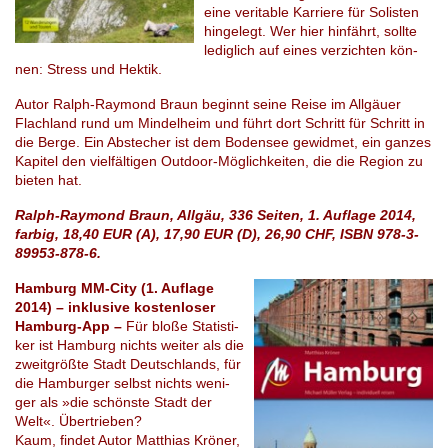
eine ve­ri­ta­ble Kar­rie­re für So­lis­ten
hin­ge­legt. Wer hier hin­fährt, soll­te
le­dig­lich auf eines ver­zich­ten kön­
nen: Stress und Hektik.
Autor Ralph-Ray­mond Braun be­ginnt seine Reise im All­gäu­er
Flach­land rund um Min­del­heim und führt dort Schritt für Schritt in
die Berge. Ein Ab­ste­cher ist dem Bo­den­see ge­wid­met, ein gan­zes
Ka­pi­tel den viel­fäl­ti­gen Out­door-Mög­lich­kei­ten, die die Re­gi­on zu
bie­ten hat.
Ralph-Raymond Braun, Allgäu, 336 Seiten, 1. Auflage 2014,
farbig, 18,40 EUR (A), 17,90 EUR (D), 26,90 CHF, ISBN 978-3-
89953-878-6.
Hamburg MM-City (1. Auflage
2014) – inklusive kostenloser
Hamburg-App –
Für bloße Sta­tis­ti­
ker ist Ham­burg nichts wei­ter als die
zweit­größ­te Stadt Deutschlands, für
die Hambur­ger selbst nichts we­ni­
ger als »die schöns­te Stadt der
Welt«. Über­trie­ben?
Kaum, fin­det Autor Mat­thi­as Krö­ner,