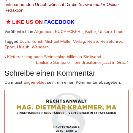
entspannenden Urlaub wünscht Dir die
Schwarzataler Online
Redaktion.
★
LiKE US ON
FACEBOOK
Veröffentlicht in
Allgemein
,
BUCHECKERL
,
Kultur
,
Unsere Tipps
Tagged
Buch
,
Kunst
,
Michael Müller Verlag
,
Reise
,
Reiseführer
,
Sport
,
Urlaub
,
Wandern
Beitrags-
Kletterer hing nach Steinschlag hilflos in Steilwand
Emiliano Sampaio – ein Brasilianer jazzt in Graz
Navigation
Schreibe einen Kommentar
Du musst
angemeldet
sein, um einen Kommentar abzugeben.