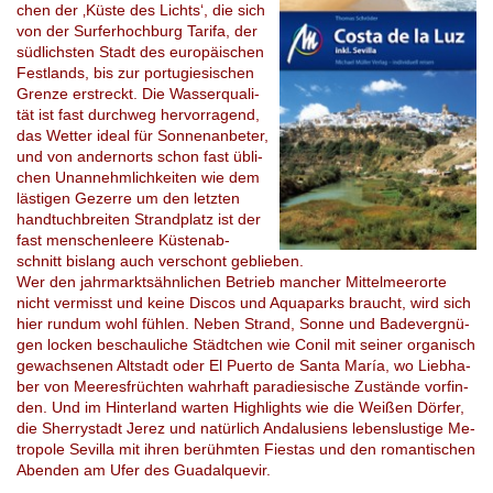
chen der ‚Küste des Lichts‘, die sich
von der Surfer­hoch­burg Ta­rifa, der
süd­lichs­ten Stadt des eu­ro­päi­schen
Fest­lands, bis zur por­tu­gie­si­schen
Gren­ze er­streckt. Die Was­ser­qua­li­
tät ist fast durch­weg her­vor­ra­gend,
das Wet­ter ideal für Sonnenan­be­ter,
und von an­dern­orts schon fast üb­li­
chen Unan­nehm­lich­kei­ten wie dem
läs­ti­gen Gezer­re um den letz­ten
hand­tuch­brei­ten Strand­platz ist der
fast men­schen­lee­re Küs­ten­ab­
schnitt bislang auch ver­schont ge­blie­ben.
Wer den jahr­markt­sähn­li­chen Be­trieb man­cher Mit­tel­meer­or­te
nicht ver­misst und keine Dis­cos und Aqua­parks braucht, wird sich
hier rund­um wohl füh­len. Neben Strand, Sonne und Ba­de­ver­gnü­
gen lo­cken be­schau­li­che Städt­chen wie Conil mit sei­ner or­ga­nisch
ge­wach­se­nen Alt­stadt oder El Pu­er­to de Santa María, wo Lieb­ha­
ber von Mee­res­früch­ten wahr­haft pa­ra­die­si­sche Zu­stän­de vor­fin­
den. Und im Hin­ter­land war­ten High­lights wie die Wei­ßen Dör­fer,
die Sher­ry­stadt Jerez und na­tür­lich Andalu­si­ens le­bens­lus­ti­ge Me­
tro­po­le Se­vil­la mit ihren be­rühm­ten Fi­es­tas und den ro­man­ti­schen
Aben­den am Ufer des Gua­dal­que­vir.