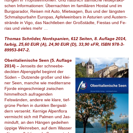
schen In­for­ma­tio­nen: Über­nach­ten im fa­mi­liä­ren Hos­tal und im
Burgpa­ra­dor, Rei­sen mit Auto, Miet­wa­gen, Bus und der längs­ten
Schmal­spur­bahn Eu­ro­pas, Apfelwein­bars in As­tu­ri­en und Aus­tern­
strän­de in Vigo, das Nacht­le­ben der Groß­städ­te, Fi­es­tas und Fe­
ri­as und vieles mehr …
Thomas Schröder, Nordspanien, 612 Seiten, 8. Auflage 2014,
farbig, 25,60 EUR (A), 24,90 EUR (D), 33,90 sFR, ISBN 978-3-
89953-847-2.
Oberitalienische Seen (5. Auflage
2014) –
Jen­seits der schnee­be­
deck­ten Al­pen­gip­fel be­ginnt der
Süden – Dut­zen­de gro­ßer und klei­
ner Seen, man­che wie me­di­ter­ra­ne
Fjor­de ein­geschmiegt zwischen
himmelhoch aufragenden
Felswänden, an­de­re wie klare, tief­
grü­ne Per­len in dunklen Berg­wäl­
dern ver­senkt. Ker­ni­ge Al­pen­flo­ra
ver­mischt sich mit Pal­men und Jas­
min­duft, an den Hängen ge­dei­hen
üp­pi­ge Wein­re­ben, auf dem Was­ser