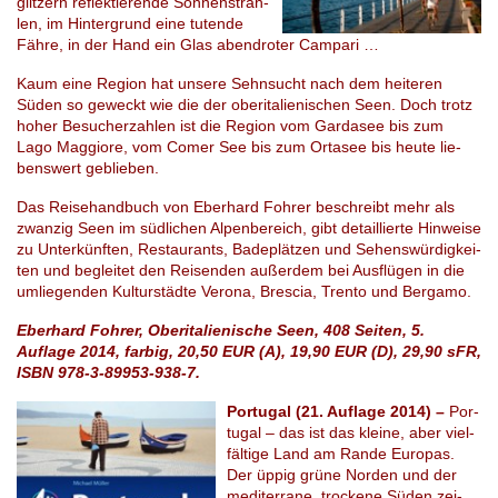
glit­zern re­flek­tie­ren­de Son­nen­strah­
len, im Hin­ter­grund eine tu­ten­de
Fähre, in der Hand ein Glas abend­ro­ter Cam­pa­ri …
Kaum eine Re­gi­on hat un­se­re Sehn­sucht nach dem hei­te­ren
Süden so ge­weckt wie die der oberitalie­ni­schen Seen. Doch trotz
hoher Be­su­cher­zah­len ist die Re­gi­on vom Gar­da­see bis zum
Lago Mag­gio­re, vom Comer See bis zum Or­ta­see bis heute lie­
bens­wert ge­blie­ben.
Das Reisehandbuch von Eber­hard Foh­rer be­schreibt mehr als
zwan­zig Seen im süd­li­chen Alpenbereich, gibt de­tail­lier­te Hin­wei­se
zu Un­ter­künf­ten, Re­stau­rants, Ba­de­plät­zen und Sehenswürdig­kei­
ten und be­glei­tet den Rei­sen­den au­ßer­dem bei Aus­flü­gen in die
um­lie­gen­den Kultur­städ­te Ve­ro­na, Bre­scia, Tren­to und Ber­ga­mo.
Eberhard Fohrer, Oberitalienische Seen, 408 Seiten, 5.
Auflage 2014, farbig, 20,50 EUR (A), 19,90 EUR (D), 29,90 sFR,
ISBN 978-3-89953-938-7.
Portugal (21. Auflage 2014) –
Por­
tu­gal – das ist das klei­ne, aber viel­
fäl­ti­ge Land am Rande Eu­ro­pas.
Der üppig grüne Nor­den und der
me­di­ter­ra­ne, tro­cke­ne Süden zei­