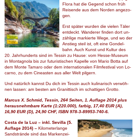
Flora hat die Ge­gend schon früh
Rei­sen­de aus dem Norden an­ge­zo­
gen.
Erst spä­ter wur­den die vie­len Täler
ent­deckt. Wan­de­rer fin­den dort un­
zäh­li­ge mar­kier­te Wege, und wo der
An­stieg steil ist, oft eine Gon­del­
bahn. Auch Kunst und Kul­tur des
20. Jahr­hun­derts sind im Tes­sin zu Hause: vom Hesse-Mu­se­um
in Mon­ta­gno­la bis zur fu­tu­ris­ti­schen Ka­pel­le von Mario Botta auf
dem Monte Tama­ro oder dem in­ter­na­tio­na­len Film­fes­ti­val von Lo­
car­no, zu dem Ci­ne­as­ten aus aller Welt pil­gern.
Und na­tür­lich kannst Du dich im Tes­sin auch ku­li­na­risch ver­wöh­
nen las­sen: am bes­ten am Granittisch im schat­ti­gen Grot­to.
Marcus X. Schmid, Tessin, 264 Seiten, 1. Auflage 2014 plus
herausnehmbare Karte (1:220.000), farbig, 17,40 EUR (A),
16,90 EUR (D), 24,90 CHF, ISBN 978-3-89953-740-6.
Costa de la Luz – inkl. Sevilla (5.
Auflage 2014) –
Ki­lo­me­ter­lan­ge
Sand­strän­de sind das Mar­ken­zei­