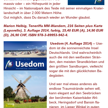
mas­siv oder – ein Hö­he­punkt in jeder
Hin­sicht – im Na­tio­nal­park des Teide mit sei­ner ein­ma­li­gen Kra­ter­
land­schaft in über 2.000 Metern Höhe.
Gut mög­lich, dass Du da­nach wie­der an Wun­der glau­bst.
Marion Helbig, Teneriffa MM-Wandern, 216 Seiten plus Karte
(Leporello), 3. Auflage 2014, farbig, 15,40 EUR (A), 14,90 EUR
(D), 26,90 CHF, ISBN 978-3-89953-942-4.
Usedom (4. Auflage 2014) –
Use­
dom ist die son­nen­reichs­te Insel
Deutsch­lands. Und wahr­schein­lich
auch die mit den weißes­ten Strän­
den, den meis­ten Strand­kör­ben und
den größ­ten Sand­bur­gen, viel­leicht
sogar die mit den glück­lichs­ten Ba­
de­gäs­ten.
Und wer mal etwas an­de­res als
end­lo­se Traum­strän­de sehen will,
kann ele­gant auf den See­brü­cken
der be­rühm­ten Kai­ser­bä­der Ahl­
beck, He­rings­dorf und Ban­sin fla­
nie­ren, im Lie­per Win­kel in guten