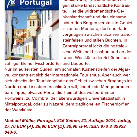
gen star­ke land­schaft­li­che Kon­tras­
te. Hier die wild­ro­man­ti­sche Ge­
birgs­land­schaft und das ein­sa­me,
hin­ter den Ber­gen ver­steck­te Ge­biet
»Trás-os-Mon­tes«, dort das Ba­de­
ver­gnü­gen zwi­schen bi­zar­ren Sand­
stein­fel­sen und stil­len Buch­ten. In
Zen­tral­por­tu­gal lockt die nost­al­gi­
sche Welt­stadt Lis­sa­bon und an der
rauen West­küs­te die Schön­heit un­
zäh­li­ger klei­ner Fischer­dör­fer und Ba­de­or­te.
Nur im äu­ßers­ten Süden, am schma­len Küs­ten­strei­fen der Al­gar­
ve, kon­zen­triert sich der internationa­le Tou­ris­mus. Aber auch wer
sich ab­seits der Tou­ris­ten­pfa­de das Ge­biet zwi­schen Bragança im
Nor­den und Lis­sa­bon er­schlie­ßen will, fin­det jede Menge brauch­
ba­re Tipps, etwa zu Porto, die Hei­mat des welt­be­rühm­ten
Portweins, zu Co­im­bra, der alt­ehr­wür­di­gen Universitäts­stadt in
Mit­tel­por­tu­gal, oder zu Na­za­ré, dem tra­di­tio­nel­len Fi­scher­dorf an
der Westküste.
Michael Müller, Portugal, 816 Seiten, 21. Auflage 2014, farbig,
27,70 EUR (A), 26,90 EUR (D), 39,90 sFR, ISBN 978-3-89953-
849-6.