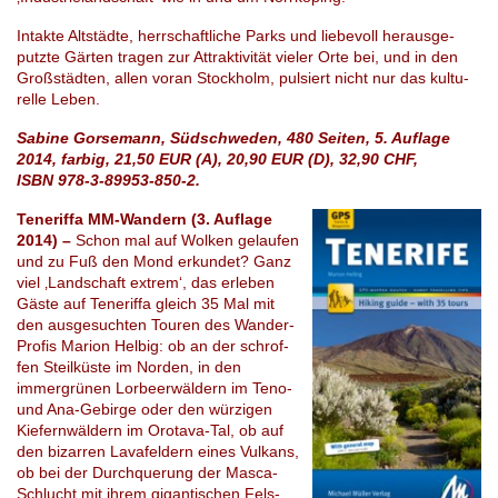
In­tak­te Alt­städ­te, herrschaftliche Parks und lie­be­voll her­aus­ge­
putz­te Gär­ten tra­gen zur At­trak­ti­vi­tät vie­ler Orte bei, und in den
Groß­städ­ten, allen voran Stock­holm, pul­siert nicht nur das kul­tu­
rel­le Leben.
Sabine Gorsemann, Südschweden, 480 Seiten, 5. Auflage
2014, farbig, 21,50 EUR (A), 20,90 EUR (D), 32,90 CHF,
ISBN 978-3-89953-850-2.
Teneriffa MM-Wandern (3. Auflage
2014) –
Schon mal auf Wol­ken ge­lau­fen
und zu Fuß den Mond er­kun­det? Ganz
viel ‚Land­schaft ex­trem‘, das er­le­ben
Gäste auf Te­ne­rif­fa gleich 35 Mal mit
den aus­ge­such­ten Tou­ren des Wan­der-
Pro­fis Marion Hel­big: ob an der schrof­
fen Steil­küs­te im Nor­den, in den
immergrü­nen Lor­beer­wäl­dern im Teno-
und Ana-Ge­bir­ge oder den wür­zi­gen
Kie­fern­wäl­dern im Oro­ta­va-Tal, ob auf
den bi­zar­ren Lava­fel­dern eines Vul­kans,
ob bei der Durch­que­rung der Masca-
Schlucht mit ihrem gigantischen Fels­