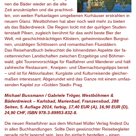
nen die Bäder wie­der an die alte
Zeit an­zu­knüp­fen und die pracht­vol­
len, von wei­ten Park­an­la­gen um­ge­be­nen Kur­häu­ser er­strah­len in
neuem Glanz. West­böh­men hat aber noch weit mehr zu bie­ten
als das Bä­der­drei­eck. Die Regi­on lockt mit der quir­li­gen Stu­den­
ten­stadt Pil­sen, zu­gleich be­rühmt für das wohl beste Bier der
Welt, mit ge­schichts­träch­ti­gen Klös­tern, ge­heim­nis­vol­len Burg­rui­
nen, un­zäh­li­gen Schlös­sern und ro­man­ti­schen Fluss­tä­lern.
Das Rei­se­hand­buch be­leuch­tet die loh­nends­ten Aspek­te der fa­
cet­ten­rei­chen Land­schaf­ten zwi­schen Erz­ge­bir­ge und Böh­mer­
wald, gibt Tou­ren­vor­schlä­ge für Rad­fah­rer und Wan­de­rer und hält
zahlreiche Re­stau­rant-, Kn­ei­pen- und Über­nach­tungs­tipps be­reit
– und ist für Ak­tiv­ur­lau­ber, Kur­gäs­te und Kul­tur­rei­sen­de glei­cher­
ma­ßen in­ter­es­sant. Ab­ge­run­det wird das Ganze mit einem um­fas­
sen­den Kapi­tel zur »Gol­den Stadt« Prag.
Michael Bussmann / Gabriele Tröger, Westböhmen &
Bäderdreieck – Karlsbad, Marienbad, Franzensbad, 288
Seiten, 5. Auflage 2014, farbig, 17,40 EUR (A), 16,90 EUR (D),
24,90 CHF, ISBN 978-3-89953-832-8.
Die neuen Reiseführer aus dem Michael Müller Verlag findest Du
in allen Buchhandlungen. Sollte Dein gewünschter Reisebegleiter
gerade nicht lagernd sein, lass ihn einfach bestellen – einen