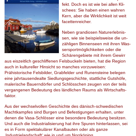
fekt. Doch es ist wie bei allen Kli­
schees: Sie haben einen wah­ren
Kern, aber die Wirk­lich­keit ist weit
fa­cet­ten­rei­cher.
Neben gran­dio­sen Na­tur­er­leb­nis­
sen, wie sie bei­spiels­wei­se die un­
zäh­li­gen Bin­nen­se­en mit ihren Was­
ser­sport­mög­lich­kei­ten oder die
Schä­ren­ge­bie­te mit ihrem Ge­wirr
aus eis­zeit­lich ge­schlif­fe­nen Fels­bu­ckeln bie­ten, hat die Re­gi­on
auch in kul­tu­rel­ler Hin­sicht so man­ches vor­zu­wei­sen:
Prähistorische Fels­bil­der, Gr­ab­fel­der und Ru­nen­stei­ne be­le­gen
eine jahr­tau­sen­de­al­te Siedlungsgeschich­te, statt­li­che Guts­hö­fe,
ma­le­ri­sche Bau­ern­dör­fer und Schlöss­chen zeu­gen von der teils
ver­gan­ge­nen Be­deu­tung des länd­li­chen Raums als Wirt­schafts­
fak­tor.
Aus der wech­sel­vol­len Ge­schich­te des dä­nisch-schwe­di­schen
Macht­kamp­fes sind Bur­gen und Befes­ti­gun­gen er­hal­ten, unter
denen die Vasa-Schlös­ser eine be­son­de­re Be­deu­tung be­sit­zen.
Und auch die In­dus­tria­li­sie­rung hat ihre Spu­ren hin­ter­las­sen, sei
es in Form spek­ta­ku­lä­rer Ka­nal­bau­ten oder als ganze
‚Industrieland­schaft‘ wie in und um Norr­köping.