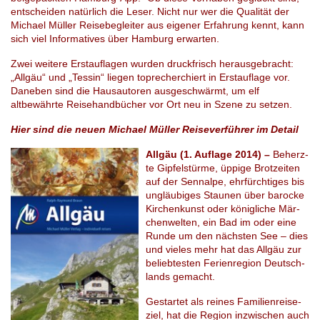
entscheiden natürlich die Leser. Nicht nur wer die Qualität der
Michael Müller Reisebegleiter aus eigener Erfahrung kennt, kann
sich viel Informatives über Hamburg erwarten.
Zwei weitere Erstauflagen wurden druckfrisch herausgebracht:
„Allgäu“ und „Tessin“ liegen toprecherchiert in Erstauflage vor.
Daneben sind die Hausautoren ausgeschwärmt, um elf
altbewährte Reisehandbücher vor Ort neu in Szene zu setzen.
Hier sind die neuen Michael Müller Reiseverführer im Detail
Allgäu (1. Auflage 2014) –
Be­herz­
te Gip­fel­stür­me, üp­pi­ge Brot­zei­ten
auf der Sen­nal­pe, ehr­fürch­ti­ges bis
un­gläu­bi­ges Stau­nen über ba­ro­cke
Kir­chen­kunst oder kö­nig­li­che Mär­
chen­wel­ten, ein Bad im oder eine
Runde um den nächs­ten See – dies
und vie­les mehr hat das All­gäu zur
be­lieb­tes­ten Fe­ri­en­re­gi­on Deutsch­
lands gemacht.
Ge­star­tet als rei­nes Fa­mi­li­en­rei­se­
ziel, hat die Re­gi­on in­zwi­schen auch