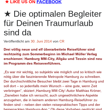
★
LiKE US ON
FACEBOOK
Die optimalen Begleiter
für Deinen Traumurlaub
sind da
Veröffentlicht am
30. Juni 2014
von
CR
Drei völlig neue und elf überarbeitete Reiseführer sind
rechtzeitig zum Sommerbeginn im Michael Müller Verlag
erschienen: Hamburg MM-City, Allgäu und Tessin sind neu
im Programm des Reiseverführers.
„Es war mir wichtig, so subjektiv wie möglich und so kritisch wie
nötig über die faszinierende Metropole Hamburg zu schreiben.
Der durchschnittliche Besucher bleibt zwei Tage in Hamburg und
soll dort – so jedenfalls mein Wunsch – eine gute, wenn Zeit
verbringen“, skiziert ‚Hamburg MM-City‘-Autor Matthias Kröner,
„Daneben habe ich versucht, auch ungewöhnlichere Aspekte
anzugehen, die in keinem anderen Hamburg-Reiseführer zu
finden sind – neben den vielen reisepraktischen Tipps und der
beigepackten Hamburg-App.“ Ob diese Vorhaben geglückt sind,