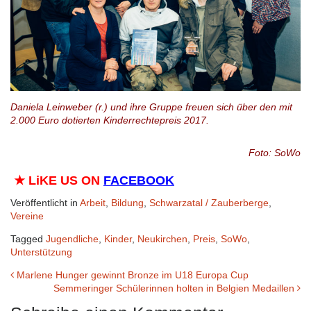
Daniela Leinweber (r.) und ihre Gruppe freuen sich über den mit
2.000 Euro dotierten Kinderrechtepreis 2017.
Foto: SoWo
★
LiKE US ON
FACEBOOK
Veröffentlicht in
Arbeit
,
Bildung
,
Schwarzatal / Zauberberge
,
Vereine
Tagged
Jugendliche
,
Kinder
,
Neukirchen
,
Preis
,
SoWo
,
Unterstützung
Beitrags-
Marlene Hunger gewinnt Bronze im U18 Europa Cup
Semmeringer Schülerinnen holten in Belgien Medaillen
Navigation