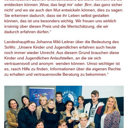
entdecken können ‚Wow, das liegt mir‘ oder ‚Brrr, das ganz sicher
nicht‘ und wo sie auch den Mut entwickeln können, dies zu sagen.
Sie erkennen dadurch, dass sie ihr Leben selbst gestalten
können, das ist uns besonders wichtig. Wir freuen uns wirklich
irrsinnig über diesen Preis und die Wertschätzung, die wir
dadurch erfahren dürfen.“
Landeshauptfrau Johanna Mikl-Leitner über die Bedeutung des
SoWo: „Unsere Kinder und Jugendlichen erfahren auch heute
noch immer wieder Unrecht. Aus diesem Grund brauchen diese
Kinder und Jugendlichen Anlaufstellen, an die sie sich
vertrauensvoll und anonym wenden können. Umso wichtiger ist
es, rasch Hilfe zu finden, Informationen über die eigenen Rechte
zu erhalten und vertrauensvolle Beratung zu bekommen.“