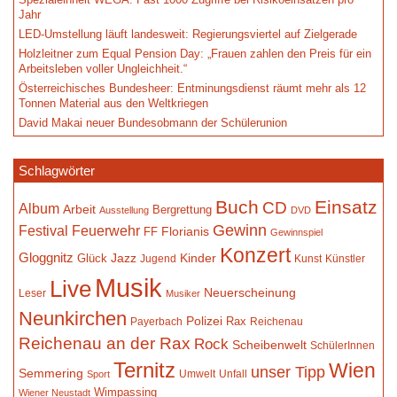
Jahr
LED-Umstellung läuft landesweit: Regierungsviertel auf Zielgerade
Holzleitner zum Equal Pension Day: „Frauen zahlen den Preis für ein
Arbeitsleben voller Ungleichheit.“
Österreichisches Bundesheer: Entminungsdienst räumt mehr als 12
Tonnen Material aus den Weltkriegen
David Makai neuer Bundesobmann der Schülerunion
Schlagwörter
Buch
Einsatz
CD
Album
Arbeit
Bergrettung
Ausstellung
DVD
Gewinn
Festival
Feuerwehr
Florianis
FF
Gewinnspiel
Konzert
Gloggnitz
Jazz
Kinder
Glück
Jugend
Kunst
Künstler
Musik
Live
Neuerscheinung
Leser
Musiker
Neunkirchen
Polizei
Rax
Payerbach
Reichenau
Reichenau an der Rax
Rock
Scheibenwelt
SchülerInnen
Ternitz
Wien
unser Tipp
Semmering
Umwelt
Unfall
Sport
Wimpassing
Wiener Neustadt