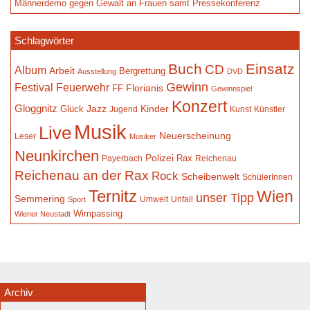
Männerdemo gegen Gewalt an Frauen samt Pressekonferenz
Schlagwörter
Buch
Einsatz
CD
Album
Arbeit
Bergrettung
Ausstellung
DVD
Gewinn
Festival
Feuerwehr
Florianis
FF
Gewinnspiel
Konzert
Gloggnitz
Jazz
Kinder
Glück
Jugend
Kunst
Künstler
Musik
Live
Neuerscheinung
Leser
Musiker
Neunkirchen
Polizei
Rax
Payerbach
Reichenau
Reichenau an der Rax
Rock
Scheibenwelt
SchülerInnen
Ternitz
Wien
unser Tipp
Semmering
Umwelt
Unfall
Sport
Wimpassing
Wiener Neustadt
Archiv