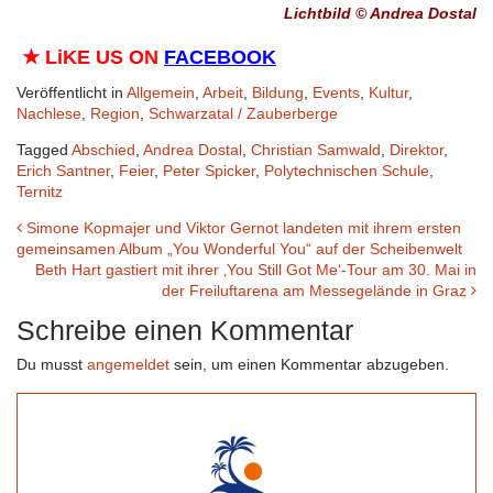
Lichtbild © Andrea Dostal
★
LiKE US ON
FACEBOOK
Veröffentlicht in
Allgemein
,
Arbeit
,
Bildung
,
Events
,
Kultur
,
Nachlese
,
Region
,
Schwarzatal / Zauberberge
Tagged
Abschied
,
Andrea Dostal
,
Christian Samwald
,
Direktor
,
Erich Santner
,
Feier
,
Peter Spicker
,
Polytechnischen Schule
,
Ternitz
Beitrags-
Simone Kopmajer und Viktor Gernot landeten mit ihrem ersten
gemeinsamen Album „You Wonderful You“ auf der Scheibenwelt
Navigation
Beth Hart gastiert mit ihrer ‚You Still Got Me‘-Tour am 30. Mai in
der Freiluftarena am Messegelände in Graz
Schreibe einen Kommentar
Du musst
angemeldet
sein, um einen Kommentar abzugeben.