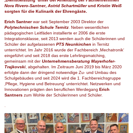
Nora Rivero-Santner
,
Astrid Schartmüller
und
Kristin Weiß
sorgten für die Kulinarik der Ehrengäste.
Erich Santner
war seit September 2003 Direktor der
Polytechnischen Schule Ternitz
. Neben wesentlichen
pädagogischen Leitfäden installierte er 2006 die erste
Integrationsklasse, seit 2013 werden auch die Schülerinnen und
Schüler der aufgelassenen
PTS Neunkirchen
in Ternitz
unterrichtet. Im Jahr 2016 wurde der Fachbereich ‚Mechatronik‘
eingeführt und seit 2018 das erste Lehrlingsmatching,
gemeinsam mit der
Unternehmensberatung Mayerhofer-
Trajkovski
, abgehalten. Im Zeitraum Juni 2019 bis März 2020
erfolgte dann der dringend notwendige Zu- und Umbau des
Schulgebäudes und seit 2024 wird die 1. Fachbereichsgruppe
‚Pflege, Hygiene und Betreuung‘ unterrichtet. Netzwerken und
Innovationen prägten den beruflichen Werdegang
Erich
Santners
zum Wohle der Schülerinnen und Schüler.
.