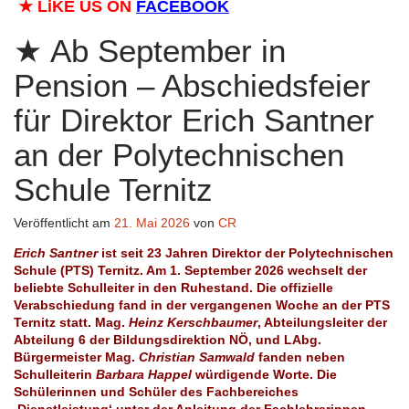
★
LiKE US ON
FACEBOOK
Ab September in
Pension – Abschiedsfeier
für Direktor Erich Santner
an der Polytechnischen
Schule Ternitz
Veröffentlicht am
21. Mai 2026
von
CR
Erich Santner
ist seit 23 Jahren Direktor der Polytechnischen
Schule (PTS) Ternitz. Am 1. September 2026 wechselt der
beliebte Schulleiter in den Ruhestand. Die offizielle
Verabschiedung fand in der vergangenen Woche an der PTS
Ternitz statt. Mag.
Heinz Kerschbaumer
, Abteilungsleiter der
Abteilung 6 der Bildungsdirektion NÖ, und LAbg.
Bürgermeister Mag.
Christian Samwald
fanden neben
Schulleiterin
Barbara Happel
würdigende Worte. Die
Schülerinnen und Schüler des Fachbereiches
‚Dienstleistung‘ unter der Anleitung der Fachlehrerinnen