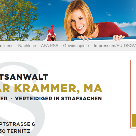
ellness
Nachlese
APA RSS
Gewinnspiele
Impressum/EU-DSG