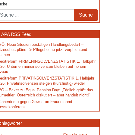
uche
APA RSS Feed
Ö: Neue Studien bestätigen Handlungsbedarf –
tzeschutzpläne für Pflegeheime jetzt verpflichtend
achen
reditreform FIRMENINSOLVENZSTATISTIK 1. Halbjahr
26: Unternehmensinsolvenzen bleiben auf hohem
iveau
reditreform PRIVATINSOLVENZSTATISTIK 1. Halbjahr
26: Privatinsolvenzen steigen (kurzfristig) wieder
Ö – Ecker zu Equal Pension Day: „Täglich grüßt das
rmeltier: Österreich diskutiert – aber handelt nicht!“
ännerdemo gegen Gewalt an Frauen samt
ressekonferenz
chlagwörter