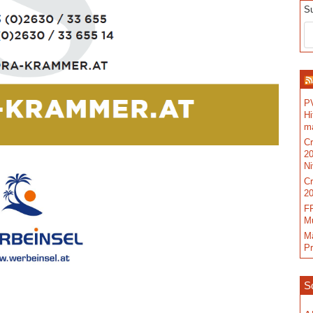
S
PV
Hi
m
C
20
N
C
20
FP
Mu
M
P
S