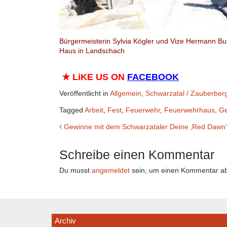
Bürgermeisterin Sylvia Kögler und Vize Hermann Bu
Haus in Landschach
★
LiKE US ON
FACEBOOK
Veröffentlicht in
Allgemein
,
Schwarzatal / Zauberber
Tagged
Arbeit
,
Fest
,
Feuerwehr
,
Feuerwehrhaus
,
G
Beitrags-
Gewinne mit dem Schwarzataler Deine ‚Red Dawn‘
Navigation
Schreibe einen Kommentar
Du musst
angemeldet
sein, um einen Kommentar a
Archiv