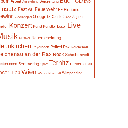
Buch
CD
lbum
Arbeit
Bergrettung
Ausstellung
DVD
insatz
Festival
Feuerwehr
Florianis
FF
ewinn
Gloggnitz
Jazz
Glück
Jugend
Gewinnspiel
Live
Konzert
inder
Kunst
Künstler
Leser
Musik
Neuerscheinung
Musiker
eunkirchen
Polizei
Rax
Payerbach
Reichenau
eichenau an der Rax
Rock
Scheibenwelt
Ternitz
Semmering
hülerInnen
Umwelt
Unfall
Sport
Wien
nser Tipp
Wimpassing
Wiener Neustadt