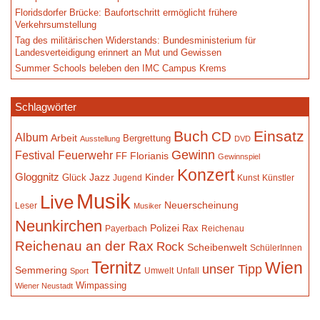
Floridsdorfer Brücke: Baufortschritt ermöglicht frühere
Verkehrsumstellung
Tag des militärischen Widerstands: Bundesministerium für
Landesverteidigung erinnert an Mut und Gewissen
Summer Schools beleben den IMC Campus Krems
Schlagwörter
Buch
Einsatz
CD
Album
Arbeit
Bergrettung
Ausstellung
DVD
Gewinn
Festival
Feuerwehr
Florianis
FF
Gewinnspiel
Konzert
Gloggnitz
Jazz
Kinder
Glück
Jugend
Kunst
Künstler
Musik
Live
Neuerscheinung
Leser
Musiker
Neunkirchen
Polizei
Rax
Payerbach
Reichenau
Reichenau an der Rax
Rock
Scheibenwelt
SchülerInnen
Ternitz
Wien
unser Tipp
Semmering
Umwelt
Unfall
Sport
Wimpassing
Wiener Neustadt