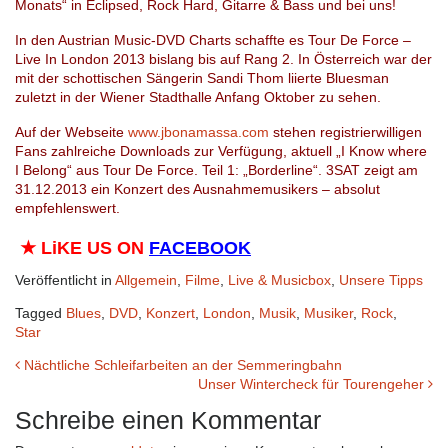
Monats“ in Eclipsed, Rock Hard, Gitarre & Bass und bei uns!
In den Austrian Music-DVD Charts schaffte es Tour De Force –
Live In London 2013
bislang bis auf Rang 2. In Österreich war der
mit der schottischen Sängerin Sandi Thom liierte Bluesman
zuletzt in der Wiener Stadthalle Anfang Oktober zu sehen.
Auf der Webseite
www.jbonamassa.com
stehen registrierwilligen
Fans zahlreiche Downloads zur Verfügung, aktuell „I Know where
I Belong“ aus Tour De Force. Teil 1: „Borderline“. 3SAT zeigt am
31.12.2013 ein Konzert des Ausnahmemusikers – absolut
empfehlenswert.
★
LiKE US ON
FACEBOOK
Veröffentlicht in
Allgemein
,
Filme
,
Live & Musicbox
,
Unsere Tipps
Tagged
Blues
,
DVD
,
Konzert
,
London
,
Musik
,
Musiker
,
Rock
,
Star
Beitrags-
Nächtliche Schleifarbeiten an der Semmeringbahn
Unser Wintercheck für Tourengeher
Navigation
Schreibe einen Kommentar