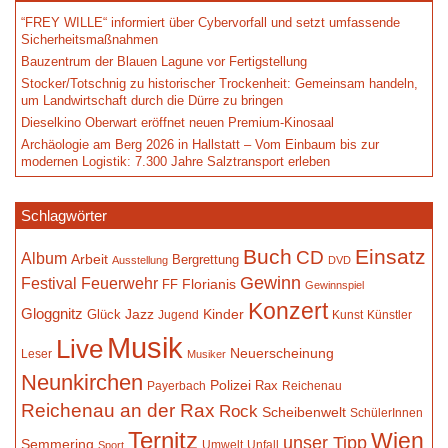
“FREY WILLE“ informiert über Cybervorfall und setzt umfassende
Sicherheitsmaßnahmen
Bauzentrum der Blauen Lagune vor Fertigstellung
Stocker/Totschnig zu historischer Trockenheit: Gemeinsam handeln,
um Landwirtschaft durch die Dürre zu bringen
Dieselkino Oberwart eröffnet neuen Premium-Kinosaal
Archäologie am Berg 2026 in Hallstatt – Vom Einbaum bis zur
modernen Logistik: 7.300 Jahre Salztransport erleben
Schlagwörter
Buch
Einsatz
CD
Album
Arbeit
Bergrettung
Ausstellung
DVD
Gewinn
Festival
Feuerwehr
Florianis
FF
Gewinnspiel
Konzert
Gloggnitz
Jazz
Kinder
Glück
Jugend
Kunst
Künstler
Musik
Live
Neuerscheinung
Leser
Musiker
Neunkirchen
Polizei
Rax
Payerbach
Reichenau
Reichenau an der Rax
Rock
Scheibenwelt
SchülerInnen
Ternitz
Wien
unser Tipp
Semmering
Umwelt
Unfall
Sport