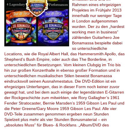
Rahmen eines ehrgeizigen
Projektes im Frühjahr 2013
innerhalb nur weniger Tage
in London aufgenommen
wurden. Der zu den „hardest
working men in business“
zählenden Guitarhero Joe
Bonamassa bespielte dabei
so unterschiedliche
Locations, wie die Royal Albert Hall, das Hammersmith Apollo, das
Shepherd’s Bush Empire, oder auch das The Borderline, in
unterschiedlichen Besetzungen. Vom kleinen Clubgig im Trio bis
hin zur großen Konzerthalle in ebenso großer Formation und in
unterschiedlichen musikalischen Stilen beweist Bonamassa
eindrucksvoll seinen Ausnahmestatus. Die DVD-Edition ist ein
ehrgeiziges Unterfangen, das in dieser Form noch keiner zuvor
gewagt hat, und bei dem auch einige der legendärsten E-Gitarren
der Rockgeschichte zum mitwirkten, wie Rory Gallagher’s 1961
Fender Stratocaster, Bernie Marsden’s 1959 Gibson Les Paul und
die Peter Greene/Gary Moore 1959 Gibson Les Paul. Alle vier
DVD-Teile zusammen genommen ergeben neun Stunden
Spielzeit plus mehr als vier Stunden Bonusmaterial – ein
„absolutes Muss“ für Blues- & Rockfans. „Album/DVD des