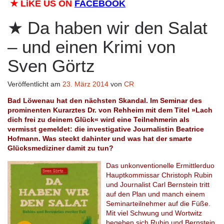
★
LiKE US ON
FACEBOOK
Da haben wir den Salat
– und einen Krimi von
Sven Görtz
Veröffentlicht am
23. März 2014
von
CR
Bad Löwenau hat den nächsten Skandal. Im Seminar des
prominenten Kurarztes Dr. von Rehheim mit dem Titel »Lach
dich frei zu deinem Glück« wird eine Teilnehmerin als
vermisst gemeldet: die investigative Journalistin Beatrice
Hofmann. Was steckt dahinter und was hat der smarte
Glücksmediziner damit zu tun?
Das unkonventionelle Ermittlerduo
Hauptkommissar Christoph Rubin
und Journalist Carl Bernstein tritt
auf den Plan und manch einem
Seminarteilnehmer auf die Füße.
Mit viel Schwung und Wortwitz
begeben sich Rubin und Bernstein