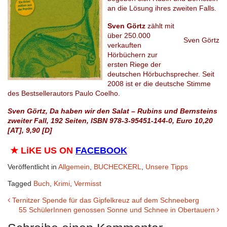
an die Lösung ihres zweiten Falls.
Sven Görtz
zählt mit
über 250.000
Sven Görtz
verkauften
Hörbüchern zur
ersten Riege der
deutschen Hörbuchsprecher. Seit
2008 ist er die deutsche Stimme
des Bestsellerautors Paulo Coelho.
Sven Görtz, Da haben wir den Salat – Rubins und Bernsteins
zweiter Fall, 192 Seiten, ISBN 978-3-95451-144-0,
Euro
10,20
[AT], 9,90 [D]
★
LiKE US ON
FACEBOOK
Veröffentlicht in
Allgemein
,
BUCHECKERL
,
Unsere Tipps
Tagged
Buch
,
Krimi
,
Vermisst
Beitrags-
Ternitzer Spende für das Gipfelkreuz auf dem Schneeberg
55 SchülerInnen genossen Sonne und Schnee in Obertauern
Navigation