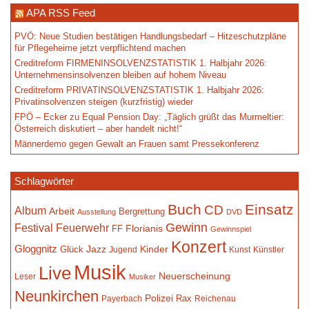
APA RSS Feed
PVÖ: Neue Studien bestätigen Handlungsbedarf – Hitzeschutzpläne
für Pflegeheime jetzt verpflichtend machen
Creditreform FIRMENINSOLVENZSTATISTIK 1. Halbjahr 2026:
Unternehmensinsolvenzen bleiben auf hohem Niveau
Creditreform PRIVATINSOLVENZSTATISTIK 1. Halbjahr 2026:
Privatinsolvenzen steigen (kurzfristig) wieder
FPÖ – Ecker zu Equal Pension Day: „Täglich grüßt das Murmeltier:
Österreich diskutiert – aber handelt nicht!“
Männerdemo gegen Gewalt an Frauen samt Pressekonferenz
Schlagwörter
Buch
Einsatz
CD
Album
Arbeit
Bergrettung
Ausstellung
DVD
Gewinn
Festival
Feuerwehr
Florianis
FF
Gewinnspiel
Konzert
Gloggnitz
Jazz
Kinder
Glück
Jugend
Kunst
Künstler
Musik
Live
Neuerscheinung
Leser
Musiker
Neunkirchen
Polizei
Rax
Payerbach
Reichenau