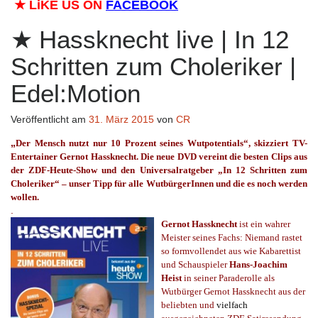
★
LiKE US ON
FACEBOOK
Hassknecht live | In 12
Schritten zum Choleriker |
Edel:Motion
Veröffentlicht am
31. März 2015
von
CR
„
Der Mensch nutzt nur 10 Prozent seines Wutpotentials“, skizziert TV-
Entertainer Gernot Hassknecht. Die neue DVD vereint die besten Clips aus
der ZDF-Heute-Show und den Universalratgeber „
In 12 Schritten zum
Choleriker“
– unser Tipp für alle WutbürgerInnen und die es noch werden
wollen.
.
Gernot Hassknecht
ist ein wahrer
Meister seines Fachs: Niemand rastet
so formvollendet aus wie Kabarettist
und Schauspieler
Hans-Joachim
Heist
in seiner Paraderolle als
Wutbürger Gernot Hassknecht aus der
beliebten und
vielfach