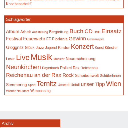
Knochenarbeit!“
Schlagwörter
Buch
Einsatz
CD
Album
Arbeit
Bergrettung
Ausstellung
DVD
Gewinn
Festival
Feuerwehr
Florianis
FF
Gewinnspiel
Konzert
Gloggnitz
Jazz
Kinder
Glück
Jugend
Kunst
Künstler
Musik
Live
Neuerscheinung
Leser
Musiker
Neunkirchen
Polizei
Rax
Payerbach
Reichenau
Reichenau an der Rax
Rock
Scheibenwelt
SchülerInnen
Ternitz
Wien
unser Tipp
Semmering
Umwelt
Unfall
Sport
Wimpassing
Wiener Neustadt
Archiv