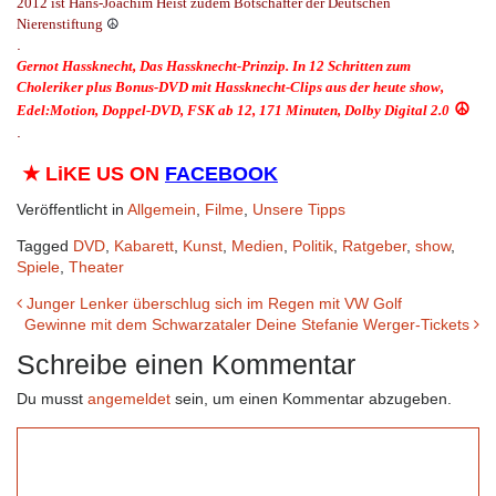
2012 ist Hans-Joachim Heist zudem Botschafter der Deutschen
Nierenstiftung
☮
.
Gernot Hassknecht, Das Hassknecht-Prinzip. In 12 Schritten
z
um
Choleriker
plus
Bonus-DVD mit Hassknecht-
Clips
aus der heute show,
☮
Edel:Motion,
Doppel-DVD, FSK ab 12, 171 Minuten, Dolby Digital 2.0
.
★
LiKE US ON
FACEBOOK
Veröffentlicht in
Allgemein
,
Filme
,
Unsere Tipps
Tagged
DVD
,
Kabarett
,
Kunst
,
Medien
,
Politik
,
Ratgeber
,
show
,
Spiele
,
Theater
Beitrags-
Junger Lenker überschlug sich im Regen mit VW Golf
Gewinne mit dem Schwarzataler Deine Stefanie Werger-Tickets
Navigation
Schreibe einen Kommentar
Du musst
angemeldet
sein, um einen Kommentar abzugeben.