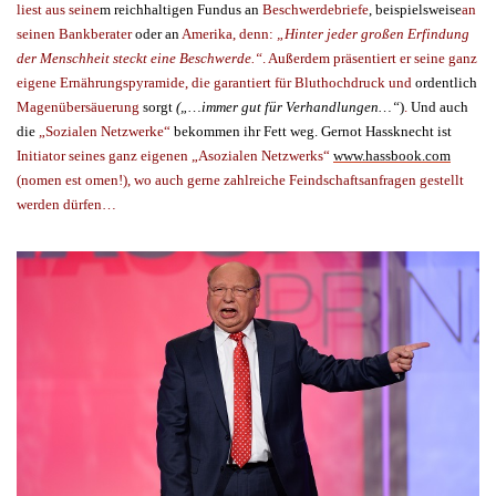
liest aus seine
m reichhaltigen Fundus an
Beschwerdebriefe
,
beispielsweise
an
seinen Bankberater
oder an
Amerika, denn:
„Hinter jeder großen Erfindung
der Menschheit steckt eine Beschwerde.“
. Außerdem präsentiert er seine ganz
eigene Ernährungspyramide, die garantiert für Bluthochdruck und
ordentlich
Magenübersäuerung
sorgt
(„…immer gut für Verhandlungen…“
)
.
Und auch
die
„Sozialen Netzwerke“
bekommen ihr Fett weg. Gernot Hassknecht ist
Initiator seines ganz eigenen „Asozialen Netzwerks“
www.hassbook.com
(nomen est omen!), wo auch gerne zahlreiche Feindschaftsanfragen gestellt
werden dürfen…