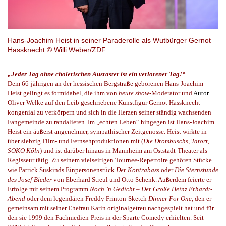
Hans-Joachim Heist in seiner Paraderolle als Wutbürger Gernot
Hassknecht © Willi Weber/ZDF
„Jeder Tag ohne cholerischen Ausraster ist ein verlorener Tag!“
Dem 66-jährigen an der hessischen Bergstraße geborenen Hans-Joachim
Heist gelingt es formidabel, die ihm von
heute show
-Moderator und
Autor
Oliver Welke auf den Leib geschriebene Kunstfigur Gernot Hassknecht
kongenial zu verkörpern und sich in die Herzen seiner ständig wachsenden
Fangemeinde zu randalieren. Im „echten Leben“ hingegen ist Hans-Joachim
Heist ein äußerst angenehmer, sympathischer Zeitgenosse. Heist wirkte in
über siebzig Film- und Fernsehproduktionen mit (
Die Drombuschs
,
Tatort
,
SOKO Köln
) und ist darüber hinaus in Mannheim am Oststadt-Theater als
Regisseur tätig. Zu seinem vielseitigen Tournee-Repertoire gehören Stücke
wie Patrick Süskinds Einpersonenstück
Der Kontrabass
oder
Die Sternstunde
d
es Josef Bieder
von Eberhard Streul und Otto Schenk. Außerdem feierte er
Erfolge mit seinem Programm
Noch ’n Gedicht – Der Große Heinz Erhardt-
Abend
oder dem legendären Freddy Frinton-Sketch
Dinner For One
, den er
gemeinsam mit seiner Ehefrau Karin originalgetreu nachgespielt hat und für
den sie 1999 den Fachmedien-Preis in der Sparte Comedy erhielten. Seit