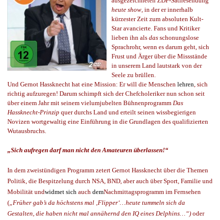
ausgezeichneten ZDF-Satiresendung
heute show
, in der er innerhalb
kürzester Zeit zum absoluten Kult-
Star avancierte. Fans und Kritiker
lieben ihn als
das
schonungslose
Sprachrohr, wenn es darum geht, sich
Frust und Ärger über die Missstände
in unserem Land lautstark von der
Seele zu brüllen.
Und Gernot Hassknecht hat eine Mission: Er will die Menschen
lehren
, sich
richtig aufzuregen! Darum schimpft sich der Chefcholeriker nun schon seit
über einem Jahr mit seinem vielumjubelten Bühnenprogramm
Das
Hassknecht-Prinzip
quer durchs Land und erteilt seinen wissbegierigen
Novizen wortgewaltig eine Einführung in die Grundlagen des qualifizierten
Wutausbruchs.
„
Sich aufregen darf man nicht den Amateuren überlassen!“
In dem zweistündigen Programm zetert Gernot Hassknecht über die Themen
Politik, die Bespitzelung
durch
NSA, BND,
aber auch über
Sport, Familie und
Mobilität
und
widmet sich
auch
dem
Nachmittagsprogramm im Fernsehen
(
„Früher gab’s da höchstens mal ‚Flipper‘…heute tummeln sich da
Gestalten, die haben nicht mal annähernd den IQ eines Delphins…“)
oder