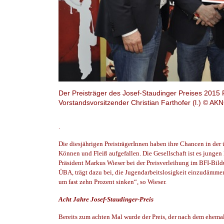
Der Preisträger des Josef-Staudinger Preises 2015 
Vorstandsvorsitzender Christian Farthofer (l.) © AK
.
Die diesjährigen PreisträgerInnen haben ihre Chancen in der
Können und Fleiß aufgefallen. Die Gesellschaft ist es jung
Präsident Markus Wieser bei der Preisverleihung im BFI-Bild
ÜBA, trägt dazu bei, die Jugendarbeitslosigkeit einzudämme
um fast zehn Prozent sinken“, so Wieser.
Acht Jahre Josef-Staudinger-Preis
Bereits zum achten Mal wurde der Preis, der nach dem ehemal