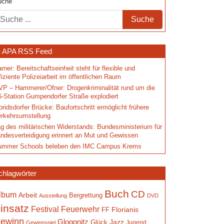
uche
APA RSS Feed
rner: Bereitschaftseinheit steht für flexible und
fiziente Polizeiarbeit im öffentlichen Raum
P – Hammerer/Ofner: Drogenkriminalität rund um die
-Station Gumpendorfer Straße explodiert
oridsdorfer Brücke: Baufortschritt ermöglicht frühere
rkehrsumstellung
g des militärischen Widerstands: Bundesministerium für
ndesverteidigung erinnert an Mut und Gewissen
ummer Schools beleben den IMC Campus Krems
chlagwörter
Buch
CD
lbum
Arbeit
Bergrettung
Ausstellung
DVD
insatz
Festival
Feuerwehr
Florianis
FF
ewinn
Gloggnitz
Jazz
Glück
Jugend
Gewinnspiel