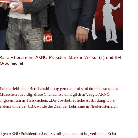
Rene Pittesser mit AKNÖ-Präsident Markus Wieser (r.) und BFI-
NÖ/Scheichel
 überbetrieblichen Berufsausbildung genutzt und sind durch besonderes
en Menschen schuldig, diese Chancen zu ermöglichen“, sagte AKNÖ-
ungszentrum in Traiskirchen. „Die überbetriebliche Ausbildung, kurz
n, denn ohne der ÜBA würde die Zahl der Lehrlinge in Niederösterreich
igen AKNÖ-Präsidenten Josef Staudinger benannt ist, verliehen. Er ist