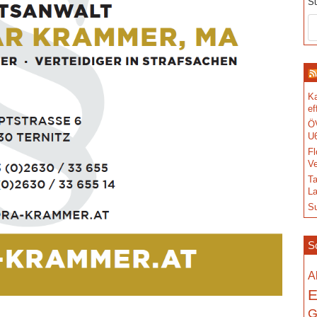
S
Ka
ef
ÖV
U6
Fl
Ve
Ta
La
S
S
A
E
G