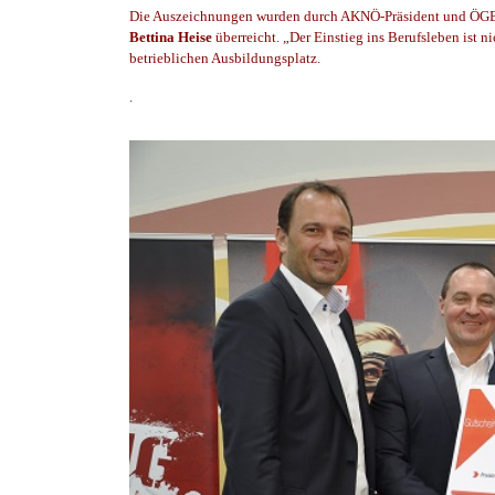
Die Auszeichnungen wurden durch AKNÖ-Präsident und ÖG
Bettina Heise
überreicht. „Der Einstieg ins Berufsleben ist ni
betrieblichen Ausbildungsplatz.
.