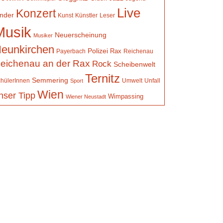
Live
Konzert
inder
Kunst
Künstler
Leser
Musik
Neuerscheinung
Musiker
eunkirchen
Polizei
Rax
Payerbach
Reichenau
eichenau an der Rax
Rock
Scheibenwelt
Ternitz
Semmering
hülerInnen
Umwelt
Unfall
Sport
Wien
nser Tipp
Wimpassing
Wiener Neustadt