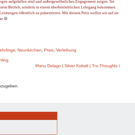
ungen aufgefallen sind und außergewöhnliches Engagement zeigen. Sie
einem Betrieb, sondern in einem überbetrieblichen Lehrgang bekommen.
Leistungen öffentlich zu präsentieren. Mit diesem Preis wollen wir auf sie
ise
☮
ehrlinge
,
Neunkirchen
,
Preis
,
Verleihung
hling
Manu Delago | Silver Kobalt | Tru Thoughts
bzugeben.