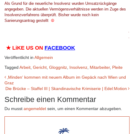
Als Grund für
die
neuerliche
Insolvenz wurde
n
Umsatzrückgänge
angegeben
. Die aktuellen Vermögensverhältnisse
werden
im Zuge des
Insolvenzv
erfahrens überprüft. Bisher wurde
noch
kein
Sanierungsantrag gestellt
☮
.
.
★
LiKE US ON
FACEBOOK
Veröffentlicht in
Allgemein
Tagged
Arbeit
,
Gericht
,
Gloggnitz
,
Insolvenz
,
Mitarbeiter
,
Pleite
Beitrags-
‚Minden‘ kommen mit neuem Album im Gepäck nach Wien und
Graz
Navigation
Die Brücke – Staffel III | Skandinavische Krimiserie | Edel:Motion
Schreibe einen Kommentar
Du musst
angemeldet
sein, um einen Kommentar abzugeben.