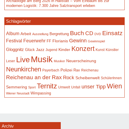
Archäologie am Berg 2026 in Hallstatt – Vom Einbaum bis zur
modernen Logistik: 7.300 Jahre Salztransport erleben
Schlagwörter
Buch
Einsatz
CD
Album
Arbeit
Bergrettung
Ausstellung
DVD
Gewinn
Festival
Feuerwehr
Florianis
FF
Gewinnspiel
Konzert
Gloggnitz
Jazz
Kinder
Glück
Jugend
Kunst
Künstler
Musik
Live
Neuerscheinung
Leser
Musiker
Neunkirchen
Polizei
Rax
Payerbach
Reichenau
Reichenau an der Rax
Rock
Scheibenwelt
SchülerInnen
Ternitz
Wien
unser Tipp
Semmering
Umwelt
Unfall
Sport
Wimpassing
Wiener Neustadt
Archiv