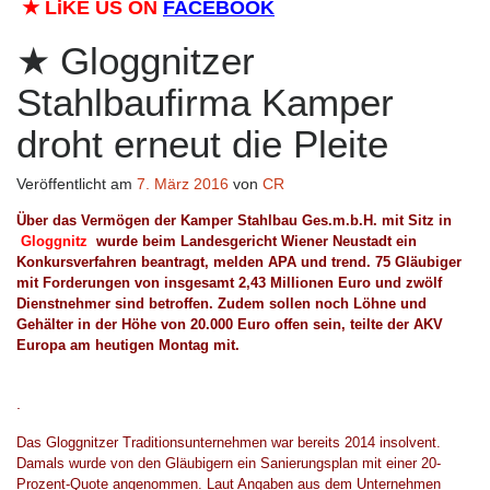
★
LiKE US ON
FACEBOOK
Gloggnitzer
Stahlbaufirma Kamper
droht erneut die Pleite
Veröffentlicht am
7. März 2016
von
CR
Über das Vermögen der Kamper Stahlbau Ges.m.b.H. mit Sitz in
Gloggnitz
wurde
beim Landesgericht Wiener Neustadt ein
Konkursverfahren beantragt,
melden APA und trend
. 75 Gläubiger
mit Forderungen von insgesamt 2,43 Mi
llionen
Euro und zwölf
Dienstnehmer
sind
betroffen. Zudem
sollen
noch
Löhne und
Gehälter
in der Höhe
von 20.000 Euro offen
sein, teilte der AKV
Europa am heutigen Montag mit
.
.
Das
Gloggnitzer Traditionsu
nternehmen war bereits 2014 insolvent.
D
amals
wurde von den Gläubigern
ein Sanierungsplan mit einer 20-
Prozent-Quote angenommen. Laut Angaben
aus dem Unternehmen