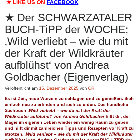
★
LiKE US ON
FACEBOOK
Der SCHWARZATALER
BUCH-TiPP der WOCHE:
‚Wild verliebt – wie du mit
der Kraft der Wildkräuter
aufblühst‘ von Andrea
Goldbacher (Eigenverlag)
Veröffentlicht am
15. Dezember 2025
von
CR
Es ist Zeit, neue Wurzeln zu schlagen und zu genießen. Sich
einfach neu zu erfinden und sich zu erden. Das handliche
Sachbuch ‚
Wild verliebt – wie du mit der Kraft der
Wildkräuter aufblühst‘
von
Andrea Goldbacher
hilft dir, der
Magie im eigenen Leben wieder ein wenig Raum zu geben
und hilft dir mit zahlreichen Tipps und Rezepten vor Kraft zu
strotzen.
‚Wild verliebt – wie du mit der Kraft der Wildkräuter
aufblühst‘
von
Andrea Goldbacher
ist unser BUCH-TiPP der