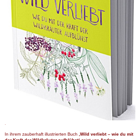
.
In ihrem zauberhaft illustrierten Buch
‚Wild verliebt – wie du mit
der Kraft der Wildkräuter aufblühst‘
zeigt uns
Andrea