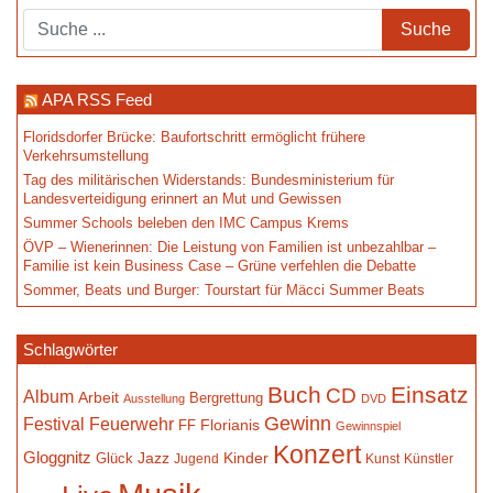
APA RSS Feed
Floridsdorfer Brücke: Baufortschritt ermöglicht frühere
Verkehrsumstellung
Tag des militärischen Widerstands: Bundesministerium für
Landesverteidigung erinnert an Mut und Gewissen
Summer Schools beleben den IMC Campus Krems
ÖVP – Wienerinnen: Die Leistung von Familien ist unbezahlbar –
Familie ist kein Business Case – Grüne verfehlen die Debatte
Sommer, Beats und Burger: Tourstart für Mäcci Summer Beats
Schlagwörter
Buch
Einsatz
CD
Album
Arbeit
Bergrettung
Ausstellung
DVD
Gewinn
Festival
Feuerwehr
Florianis
FF
Gewinnspiel
Konzert
Gloggnitz
Jazz
Kinder
Glück
Jugend
Kunst
Künstler