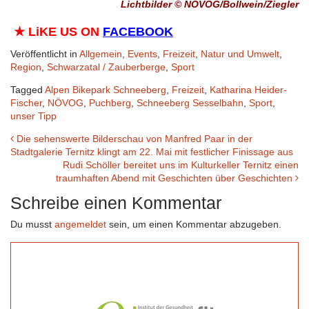
Lichtbilder © NÖVOG/Bollwein/Ziegler
★
LiKE US ON
FACEBOOK
Veröffentlicht in
Allgemein
,
Events
,
Freizeit
,
Natur und Umwelt
,
Region
,
Schwarzatal / Zauberberge
,
Sport
Tagged
Alpen Bikepark Schneeberg
,
Freizeit
,
Katharina Heider-
Fischer
,
NÖVOG
,
Puchberg
,
Schneeberg Sesselbahn
,
Sport
,
unser Tipp
Beitrags-
Die sehenswerte Bilderschau von Manfred Paar in der
Stadtgalerie Ternitz klingt am 22. Mai mit festlicher Finissage aus
Navigation
Rudi Schöller bereitet uns im Kulturkeller Ternitz einen
traumhaften Abend mit Geschichten über Geschichten
Schreibe einen Kommentar
Du musst
angemeldet
sein, um einen Kommentar abzugeben.