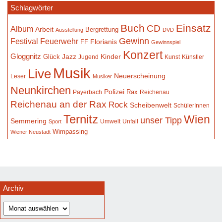
Schlagwörter
Buch
Einsatz
CD
Album
Arbeit
Bergrettung
Ausstellung
DVD
Gewinn
Festival
Feuerwehr
Florianis
FF
Gewinnspiel
Konzert
Gloggnitz
Jazz
Kinder
Glück
Jugend
Kunst
Künstler
Musik
Live
Neuerscheinung
Leser
Musiker
Neunkirchen
Polizei
Rax
Payerbach
Reichenau
Reichenau an der Rax
Rock
Scheibenwelt
SchülerInnen
Ternitz
Wien
unser Tipp
Semmering
Umwelt
Unfall
Sport
Wimpassing
Wiener Neustadt
Archiv
Archiv