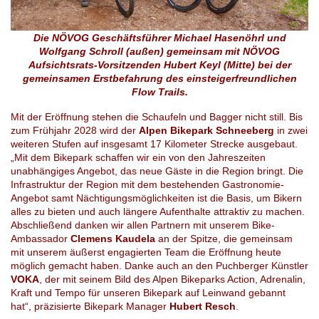
Die NÖVOG Geschäftsführer Michael Hasenöhrl und
Wolfgang Schroll (außen) gemeinsam mit NÖVOG
Aufsichtsrats-Vorsitzenden Hubert Keyl (Mitte) bei der
gemeinsamen Erstbefahrung des einsteigerfreundlichen
Flow Trails.
Mit der Eröffnung stehen die Schaufeln und Bagger nicht still. Bis
zum Frühjahr 2028 wird der
Alpen Bikepark Schneeberg
in zwei
weiteren Stufen auf insgesamt 17 Kilometer Strecke ausgebaut.
„Mit dem Bikepark schaffen wir ein von den Jahreszeiten
unabhängiges Angebot, das neue Gäste in die Region bringt. Die
Infrastruktur der Region mit dem bestehenden Gastronomie-
Angebot samt Nächtigungsmöglichkeiten ist die Basis, um Bikern
alles zu bieten und auch längere Aufenthalte attraktiv zu machen.
Abschließend danken wir allen Partnern mit unserem Bike-
Ambassador
Clemens Kaudela
an der Spitze, die gemeinsam
mit unserem äußerst engagierten Team die Eröffnung heute
möglich gemacht haben. Danke auch an den Puchberger Künstler
VOKA
, der mit seinem Bild des Alpen Bikeparks Action, Adrenalin,
Kraft und Tempo für unseren Bikepark auf Leinwand gebannt
hat“, präzisierte Bikepark Manager
Hubert Resch
.