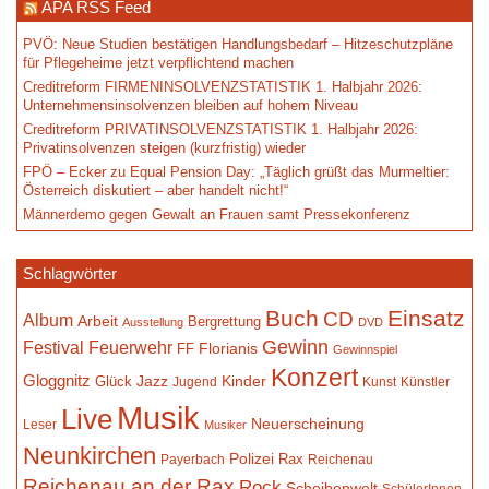
APA RSS Feed
PVÖ: Neue Studien bestätigen Handlungsbedarf – Hitzeschutzpläne
für Pflegeheime jetzt verpflichtend machen
Creditreform FIRMENINSOLVENZSTATISTIK 1. Halbjahr 2026:
Unternehmensinsolvenzen bleiben auf hohem Niveau
Creditreform PRIVATINSOLVENZSTATISTIK 1. Halbjahr 2026:
Privatinsolvenzen steigen (kurzfristig) wieder
FPÖ – Ecker zu Equal Pension Day: „Täglich grüßt das Murmeltier:
Österreich diskutiert – aber handelt nicht!“
Männerdemo gegen Gewalt an Frauen samt Pressekonferenz
Schlagwörter
Buch
Einsatz
CD
Album
Arbeit
Bergrettung
Ausstellung
DVD
Gewinn
Festival
Feuerwehr
Florianis
FF
Gewinnspiel
Konzert
Gloggnitz
Jazz
Kinder
Glück
Jugend
Kunst
Künstler
Musik
Live
Neuerscheinung
Leser
Musiker
Neunkirchen
Polizei
Rax
Payerbach
Reichenau
Reichenau an der Rax
Rock
Scheibenwelt