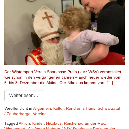
Der Wintersport Verein Sparkasse Prein (kurz WSV) veranstaltet –
wie schon in den vergangenen Jahren – auch heuer wieder vom
5. bis 8. Dezember die Aktion ‚Der Nikolaus kommt vors […]
Weiterlesen…
Veröffentlicht in
Allgemein
,
Kultur
,
Rund ums Haus
,
Schwarzatal
/ Zauberberge
,
Vereine
Tagged
Aktion
,
Kinder
,
Nikolaus
,
Reichenau an der Rax
,
Wintersport
,
Wolfgang Mohorn
,
WSV Sparkasse Prein an der