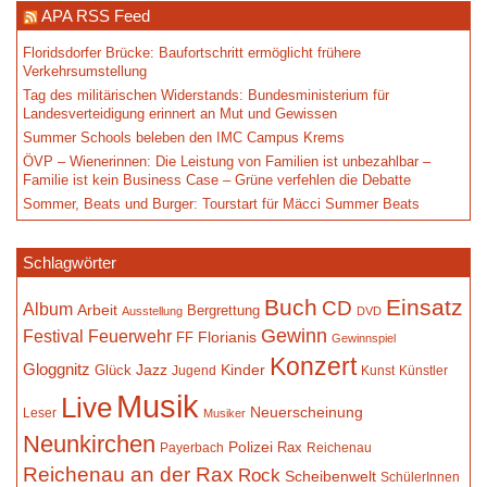
APA RSS Feed
Floridsdorfer Brücke: Baufortschritt ermöglicht frühere
Verkehrsumstellung
Tag des militärischen Widerstands: Bundesministerium für
Landesverteidigung erinnert an Mut und Gewissen
Summer Schools beleben den IMC Campus Krems
ÖVP – Wienerinnen: Die Leistung von Familien ist unbezahlbar –
Familie ist kein Business Case – Grüne verfehlen die Debatte
Sommer, Beats und Burger: Tourstart für Mäcci Summer Beats
Schlagwörter
Buch
Einsatz
CD
Album
Arbeit
Bergrettung
Ausstellung
DVD
Gewinn
Festival
Feuerwehr
Florianis
FF
Gewinnspiel
Konzert
Gloggnitz
Jazz
Kinder
Glück
Jugend
Kunst
Künstler
Musik
Live
Neuerscheinung
Leser
Musiker
Neunkirchen
Polizei
Rax
Payerbach
Reichenau
Reichenau an der Rax
Rock
Scheibenwelt
SchülerInnen