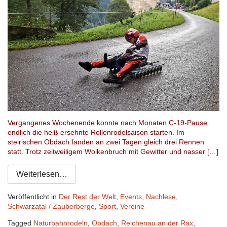
Vergangenes Wochenende konnte nach Monaten C-19-Pause
endlich die heiß ersehnte Rollenrodelsaison starten. Im
steirischen Obdach fanden an zwei Tagen gleich drei Rennen
statt. Trotz zeitweiligem Wolkenbruch mit Gewitter und nasser […]
Weiterlesen…
Veröffentlicht in
Der Rest der Welt
,
Events
,
Nachlese
,
Schwarzatal / Zauberberge
,
Sport
,
Vereine
Tagged
Naturbahnrodeln
,
Obdach
,
Reichenau an der Rax
,