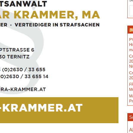
S
PV
Hi
m
C
20
N
C
20
FP
Mu
M
P
S
A