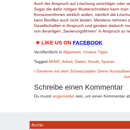
Auch der Anspruch auf Löschung unrichtiger oder ver
Sogar die dafür nötigen Musterschreiben kann man
KonsumentInnen wirklich wollen, nämlich die Lösch
kann Boniflex auch nicht leisten. Meistens nehmen
Gesellschaften in Anspruch und geraten dadurch noc
von derartigen „Sanierungsfirmen“ in Anspruch zu
★
LiKE US ON
FACEBOOK
Veröffentlicht in
Allgemein
,
Unsere Tipps
Tagged
AKNÖ
,
Arbeit
,
Daten
,
Kredit
,
Sparen
Beitrags-
Gewinne mit dem Schwarzataler Deine Vorstadtwei
Jun
Navigation
Schreibe einen Kommentar
Du musst
angemeldet
sein, um einen Kommentar a
Archiv