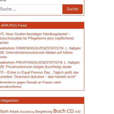
uche
APA RSS Feed
Ö: Neue Studien bestätigen Handlungsbedarf –
tzeschutzpläne für Pflegeheime jetzt verpflichtend
achen
reditreform FIRMENINSOLVENZSTATISTIK 1. Halbjahr
26: Unternehmensinsolvenzen bleiben auf hohem
iveau
reditreform PRIVATINSOLVENZSTATISTIK 1. Halbjahr
26: Privatinsolvenzen steigen (kurzfristig) wieder
Ö – Ecker zu Equal Pension Day: „Täglich grüßt das
rmeltier: Österreich diskutiert – aber handelt nicht!“
ännerdemo gegen Gewalt an Frauen samt
ressekonferenz
chlagwörter
Buch
CD
lbum
Arbeit
Bergrettung
Ausstellung
DVD