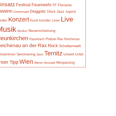
insatz
Festival
Feuerwehr
Florianis
FF
ewinn
Gloggnitz
Jazz
Glück
Jugend
Gewinnspiel
Live
Konzert
inder
Kunst
Künstler
Leser
Musik
Neuerscheinung
Musiker
eunkirchen
Polizei
Rax
Payerbach
Reichenau
eichenau an der Rax
Rock
Scheibenwelt
Ternitz
Semmering
hülerInnen
Umwelt
Unfall
Sport
Wien
nser Tipp
Wimpassing
Wiener Neustadt