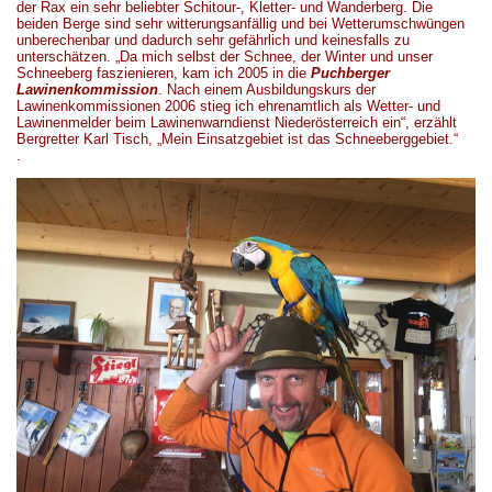
der Rax ein sehr beliebter S
ch
itour-, Kletter- und Wanderberg. Die
beiden Berge sind sehr witterungsanfällig und bei Wetterumschwüngen
unberechenbar und dadurch sehr gefährlich und
keinesfalls
zu
unterschätzen. „Da mich selbst der Schnee, der Winter und unser
Schneeberg faszienier
en
,
kam
ich 2005 in die
Puchberger
Lawinenkommission
. Nach einem Ausbildungskurs der
Lawinenkommissionen 2006
stieg
ich ehrenamtlich als Wetter- und
Lawinenmelder beim Lawinenwarndienst Niederösterreich
ein“, erzählt
Bergretter Karl Tisch, „
Mein Einsatzgebiet ist das Schneeberggebiet.“
.