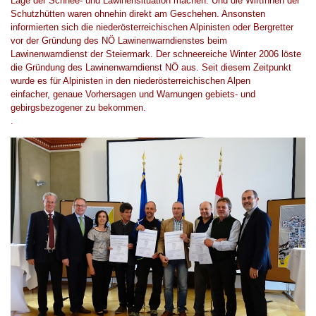
Lage der Schnee- und Lawinensituation
machen
.
Und die
Wirt
Inn
en der
Schutzhütten
waren ohnehin direkt am Geschehen
. Ansonsten
informierten sich die niederösterreichischen Alpinisten oder Bergretter
vor der Gründung des
NÖ Lawinenwarndienstes
beim
Lawinenwarndienst
der
Steiermark. Der
schneereiche
Winter 2006 löste
die Gründung des Lawinenwarndienst NÖ aus. Seit diesem Zeitpunkt
wurde es für Alpinisten in
den
niederösterreich
i
s
chen
Alpen
einfacher
,
genaue
Vorhersagen und Warnungen
g
ebiets- und
g
ebirgsbezogener zu bekommen.
.