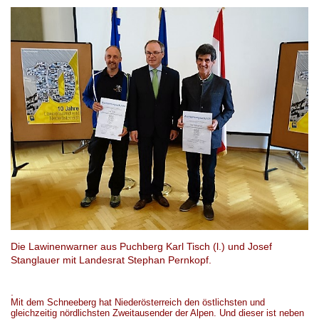
Die Lawinenwarner aus Puchberg Karl Tisch (l.) und Josef
Stanglauer mit Landesrat Stephan Pernkopf.
.
M
it dem Schneeberg
hat
Niederösterreich den östlichsten
und
gleichzeitig
nördlichsten Zweitausender der Alpen. Und dieser ist neben