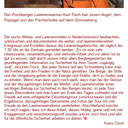
Der Puchberger Lawinenwarner Karl Tisch hat ‚einen Vogel‘, den
Papagei von der Fischerhütte auf dem Schneeberg.
.
Die sechs Wetter- und Lawinenmelder in Niederösterreich
beobachten,
untersuchen und dokumentieren
die
wetter- und lawinenrelevante
n
Ereignisse
und
Erstellen
daraus die
Lawinenlageberichte,
die täglich bis
7.30 Uhr
an die Zentrale ge
melde
t werde
n. „Es ist eine sehr
interessante, verantwortungs- und wertvolle Arbeit und vor allem ist es
gut zu wissen, daß durch unsere Infos alle
n
Bergbegeisterten die
grundlegenden Information zur Sicherheit für
i
hrer Touren zugängig
sind“,
skizziert Tisch, „
Bei jeder Skitour auf den Schneeberg kann man
die Freiheit und den Frieden in der Natur genießen.
D
ie Berge, die Stille
und die Umgebung geben dir die Energie und Stärke,
d
ich zu finden und
zu erholen. Wenn man dann auch noch weiß, dass man bei der Skitour
und der dazugehörigen Arbeit als Wetter- und Lawinenmelder einen
wichtigen Beitrag zur Sicherheit in den Bergen leistet, ist jede Tour
etwas Besonderes und man kann am Ende des Tages zufrieden und mit
Freude auf eine erfolgreiche Erkundungstour zurückschauen und die
Ergebnisse, dazugehörigen Dokumente und Fotos der Tour mit viel
Freude an den Lawinenwarndienst weiterleiten. Abschließend möchte
ich noch sagen, dass ich diese Arbeit, dieses Hobby, gerne und mit viel
Engagement und verantwortungsvoll ausübe und es mich freut und ehrt
für die öffentliche Sicherheit arbeiten zu dürfen.“
☮
Foto
s
:
Tisch