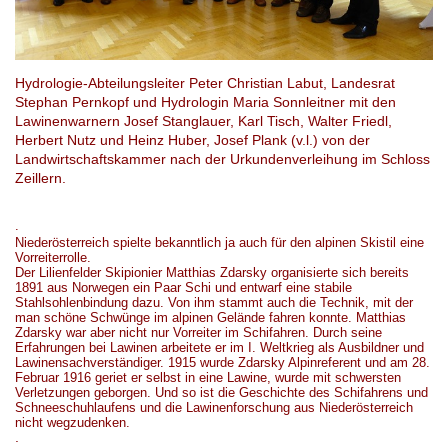
Hydrologie-Abteilungsleiter Peter Christian Labut, Landesrat
Stephan Pernkopf und Hydrologin Maria Sonnleitner mit den
Lawinenwarnern Josef Stanglauer, Karl Tisch, Walter Friedl,
Herbert Nutz und Heinz Huber, Josef Plank (v.l.) von der
Landwirtschaftskammer nach der Urkundenverleihung im Schloss
Zeillern.
.
Niederösterreich spielte
bekanntlich
ja auch für den alpinen Skistil eine
Vorreiterrolle.
Der Lilie
n
felder Skipionier Matthias Zdarsky organisierte sich bereits
1891 aus Norwegen ein Paar S
chi und
entwarf eine stabile
Stahlsohlenbindung dazu.
Von ihm stammt auch die
Technik, mit der
man schöne Schwünge im alpinen Gelände fahren konnte. Matthias
Zdarsky war
aber
nicht nur Vorreiter im
Schi
fahren. Durch seine
Erfahrungen bei Lawinen
arbeitete
er im
I.
Weltkrieg als Ausbildner und
Lawinensachverständiger. 1915 wurde Zdarsky Alpinreferent und am 28.
Februar 1916 geriet er selbst in eine Lawine,
wurde
mit schwersten
Verletzungen geborgen. Und so ist die Geschichte
des
S
ch
ifahren
s und
Schneeschuhlaufen
s
und die Lawinenforschung aus Niederösterreich
nicht wegzudenken.
.