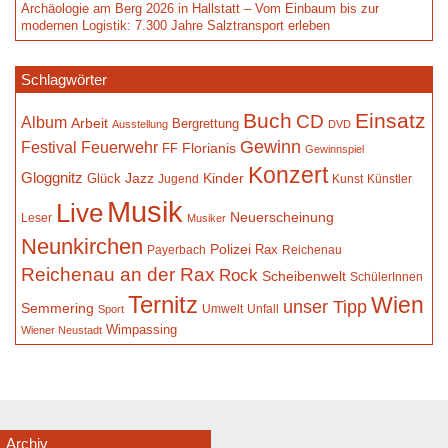
Archäologie am Berg 2026 in Hallstatt – Vom Einbaum bis zur
modernen Logistik: 7.300 Jahre Salztransport erleben
Schlagwörter
Buch
Einsatz
CD
Album
Arbeit
Bergrettung
Ausstellung
DVD
Gewinn
Festival
Feuerwehr
Florianis
FF
Gewinnspiel
Konzert
Gloggnitz
Jazz
Kinder
Glück
Jugend
Kunst
Künstler
Musik
Live
Neuerscheinung
Leser
Musiker
Neunkirchen
Polizei
Rax
Payerbach
Reichenau
Reichenau an der Rax
Rock
Scheibenwelt
SchülerInnen
Ternitz
Wien
unser Tipp
Semmering
Umwelt
Unfall
Sport
Wimpassing
Wiener Neustadt
Archiv