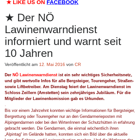
★
LiKE US ON
FACEBOOK
Der NÖ
Lawinenwarndienst
informiert und warnt seit
10 Jahren
Veröffentlicht am
12. Mai 2016
von
CR
Der
NÖ
Lawinenwarndienst
ist ein sehr wichtiges Sicherheitsnetz,
und gibt wertvolle Infos f
ür alle Bergsteiger, Tourengeher, Straßen-
sowie Liftbetreiber.
Am Dienstag
feiert der Lawinenwarndienst
im
Schloss Zeillern (Amstetten)
sein zehnjähriges Jubiläum.
Für die
Mitglieder der Lawinenkomission gab es Urkunden.
.
Bis vor einem Jahrzehnt konnten
w
ichtige Info
rmationen
für Bergsteiger,
Bergrettung oder Tourengeher nur an
den
Gendarmerieposten mit
Alpingendarmen oder bei den Wirten
I
nnen der Schutzhütten
in erfahrung
gebracht
werden. Die Gendarmen,
die
einmal wöchentlich ihren
„Alpintag“ im Gelände hatten, konnten sich ein Bild über die aktuelle