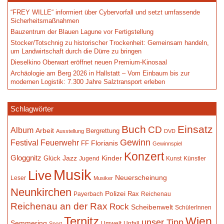
“FREY WILLE“ informiert über Cybervorfall und setzt umfassende
Sicherheitsmaßnahmen
Bauzentrum der Blauen Lagune vor Fertigstellung
Stocker/Totschnig zu historischer Trockenheit: Gemeinsam handeln,
um Landwirtschaft durch die Dürre zu bringen
Dieselkino Oberwart eröffnet neuen Premium-Kinosaal
Archäologie am Berg 2026 in Hallstatt – Vom Einbaum bis zur
modernen Logistik: 7.300 Jahre Salztransport erleben
Schlagwörter
Buch
Einsatz
CD
Album
Arbeit
Bergrettung
Ausstellung
DVD
Gewinn
Festival
Feuerwehr
Florianis
FF
Gewinnspiel
Konzert
Gloggnitz
Jazz
Kinder
Glück
Jugend
Kunst
Künstler
Musik
Live
Neuerscheinung
Leser
Musiker
Neunkirchen
Polizei
Rax
Payerbach
Reichenau
Reichenau an der Rax
Rock
Scheibenwelt
SchülerInnen
Ternitz
Wien
unser Tipp
Semmering
Umwelt
Unfall
Sport