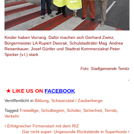
Kinder haben Vorrang. Dafür machen sich Gerhard Zwinz,
Bürgermeister LA Rupert Dworak, Schulstadträtin Mag. Andrea
Reisenbauer, Josef Gürtler und Stadtrat Kommerzialrat Peter
Spicker (v.l.) stark
Foto:
Stadtgemeinde Ternitz
.
★
LiKE US ON
FACEBOOK
Veröffentlicht in
Bildung
,
Schwarzatal / Zauberberge
Tagged
Freiwillige
,
Schulbeginn
,
Schüler
,
Sicherheit
,
Ternitz
,
Verkehr
Beitrags-
Erfolgreicher Firmenstart mit dem RIZ
Gar nicht super: Ungesunde Rückstände in Superfoods