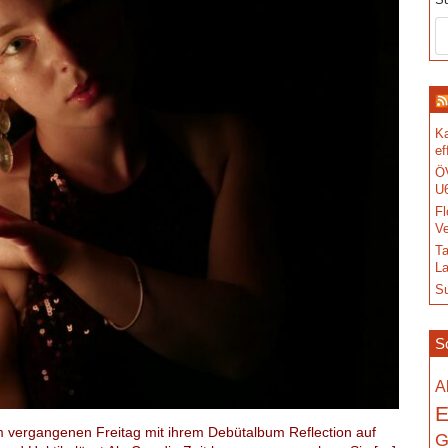
S
Ka
ef
ÖV
U6
Fl
Ve
Ta
La
S
S
A
E
m vergangenen Freitag mit ihrem Debütalbum Reflection auf
G