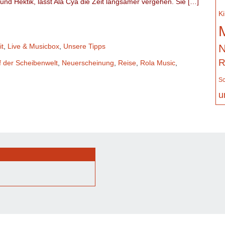
 und Hektik, lässt Ala Cya die Zeit langsamer vergehen. Sie […]
K
it
,
Live & Musicbox
,
Unsere Tipps
N
R
 der Scheibenwelt
,
Neuerscheinung
,
Reise
,
Rola Music
,
Sc
u