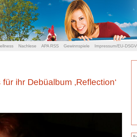
ellness
Nachlese
APA RSS
Gewinnspiele
Impressum/EU-DSG
für ihr Debüalbum ‚Reflection‘