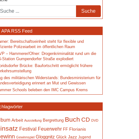
uche
APA RSS Feed
rner: Bereitschaftseinheit steht für flexible und
fiziente Polizeiarbeit im öffentlichen Raum
P – Hammerer/Ofner: Drogenkriminalität rund um die
-Station Gumpendorfer Straße explodiert
oridsdorfer Brücke: Baufortschritt ermöglicht frühere
rkehrsumstellung
g des militärischen Widerstands: Bundesministerium für
ndesverteidigung erinnert an Mut und Gewissen
ummer Schools beleben den IMC Campus Krems
chlagwörter
Buch
CD
lbum
Arbeit
Bergrettung
Ausstellung
DVD
insatz
Festival
Feuerwehr
Florianis
FF
ewinn
Gloggnitz
Jazz
Glück
Jugend
Gewinnspiel