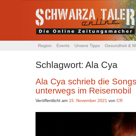
Region
Events
Unsere Tipps
Gesundheit & W
Schlagwort:
Ala Cya
Ala Cya schrieb die Songs 
unterwegs im Reisemobil
Veröffentlicht am
15. November 2021
von
CR