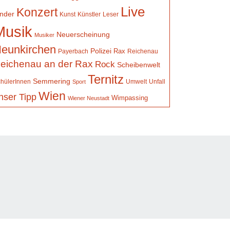
Live
Konzert
inder
Kunst
Künstler
Leser
Musik
Neuerscheinung
Musiker
eunkirchen
Polizei
Rax
Payerbach
Reichenau
eichenau an der Rax
Rock
Scheibenwelt
Ternitz
Semmering
hülerInnen
Umwelt
Unfall
Sport
Wien
nser Tipp
Wimpassing
Wiener Neustadt