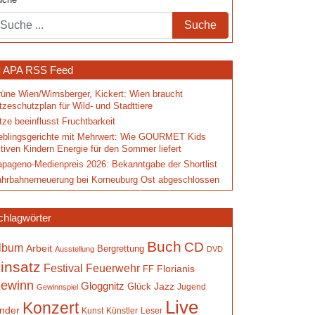
uche
APA RSS Feed
üne Wien/Wirnsberger, Kickert: Wien braucht
tzeschutzplan für Wild- und Stadttiere
tze beeinflusst Fruchtbarkeit
eblingsgerichte mit Mehrwert: Wie GOURMET Kids
tiven Kindern Energie für den Sommer liefert
pageno-Medienpreis 2026: Bekanntgabe der Shortlist
hrbahnerneuerung bei Korneuburg Ost abgeschlossen
chlagwörter
Buch
CD
lbum
Arbeit
Bergrettung
Ausstellung
DVD
insatz
Festival
Feuerwehr
Florianis
FF
ewinn
Gloggnitz
Jazz
Glück
Jugend
Gewinnspiel
Live
Konzert
inder
Kunst
Künstler
Leser