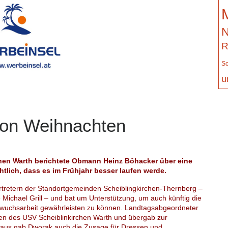
N
R
Sc
u
chon Weihnachten
chen Warth berichtete Obmann Heinz Böhacker über eine
tlich, dass es im Frühjahr besser laufen werde.
tretern der Standortgemeinden Scheiblingkirchen-Thernberg –
 Michael Grill – und bat um Unterstützung, um auch künftig die
chwuchsarbeit gewährleisten zu können. Landtagsabgeordneter
en des USV Scheiblinkirchen Warth und übergab zur
naus gab Dworak auch die Zusage für Dressen und