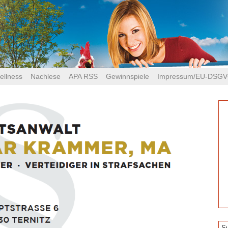
ellness
Nachlese
APA RSS
Gewinnspiele
Impressum/EU-DSG