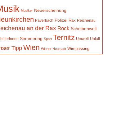
Musik
Neuerscheinung
Musiker
eunkirchen
Polizei
Rax
Payerbach
Reichenau
eichenau an der Rax
Rock
Scheibenwelt
Ternitz
Semmering
hülerInnen
Umwelt
Unfall
Sport
Wien
nser Tipp
Wimpassing
Wiener Neustadt