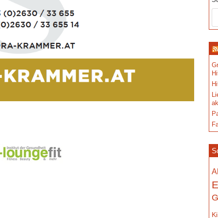
S
Gr
Hi
Hi
Li
ak
Pa
Fa
S
A
E
G
K