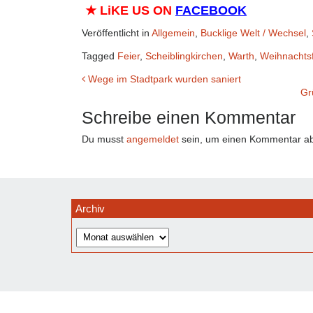
★
LiKE US ON
FACEBOOK
Veröffentlicht in
Allgemein
,
Bucklige Welt / Wechsel
,
Tagged
Feier
,
Scheiblingkirchen
,
Warth
,
Weihnachtsf
Beitrags-
Wege im Stadtpark wurden saniert
Gr
Navigation
Schreibe einen Kommentar
Du musst
angemeldet
sein, um einen Kommentar a
Archiv
Archiv