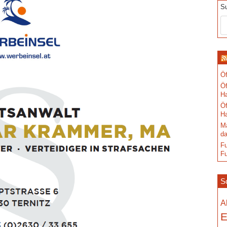
S
Öf
Öf
Ha
Öf
Ha
Ma
da
Fu
Fu
S
A
E