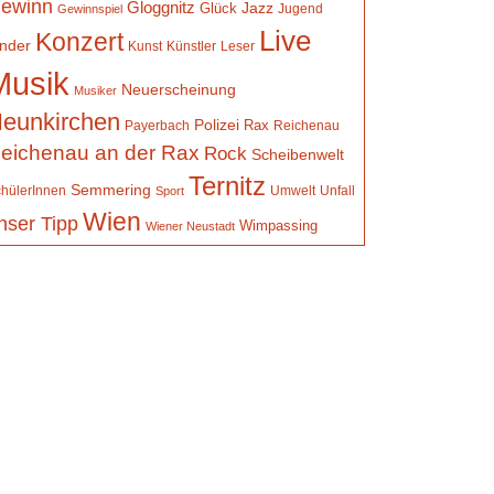
ewinn
Gloggnitz
Jazz
Glück
Jugend
Gewinnspiel
Live
Konzert
inder
Kunst
Künstler
Leser
Musik
Neuerscheinung
Musiker
eunkirchen
Polizei
Rax
Payerbach
Reichenau
eichenau an der Rax
Rock
Scheibenwelt
Ternitz
Semmering
hülerInnen
Umwelt
Unfall
Sport
Wien
nser Tipp
Wimpassing
Wiener Neustadt