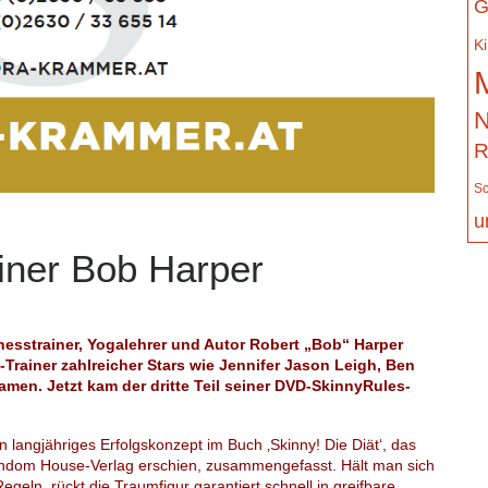
G
K
N
R
Sc
u
iner Bob Harper
nesstrainer, Yogalehrer und Autor Robert „Bob“ Harper
-Trainer zahlreicher Stars wie Jennifer Jason Leigh, Ben
amen. Jetzt kam der dritte Teil seiner DVD-SkinnyRules-
n langjähriges Erfolgskonzept im Buch ‚Skinny! Die Diät‘, das
ndom House-Verlag erschien, zusammengefasst. Hält man sich
geln, rückt die Traumfigur garantiert schnell in greifbare