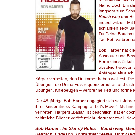
Nähe. Doch Ernähru
langsam zum Schm
Bauch weg
ans Her
ins Schwitzen. Mit
schlanken sexy Bau
Du Deine Bauchmus
Tag Fett verbrenn
Bob Harper hat di
Ausdauer und Bewe
Form eines Zirkelt
absolviert werden 
Anfänger als auch 
Körper verhelfen, den Du immer haben wolltest. Die
Übungen, die Deine Pulsfrequenz erhöhen und dich 
Übungen, Kniebeugen – verbrenne Fett und forme 
Der 48-jährige Bob Harper engagiert sich seit Jahre
ihrer Kinderfitness-Kampagne „Let’s Move“. Multimedi
vertreten: Harpers „Basar“ ist beachtlich, hat er do
zahlreiche Bücher veröffentlicht, darunter zwei „New
Bob Harper The Skinny Rules –
Bauch weg
, Gen
Deutsch, Englisch, Tonformat: Stereo, Dolby Digi