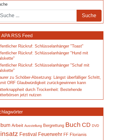
uche
APA RSS Feed
fentlicher Rückruf: Schlüsselanhänger "Toast"
fentlicher Rückruf: Schlüsselanhänger "Hund mit
lskette"
fentlicher Rückruf: Schlüsselanhänger "Schaf mit
lskette"
urer zu Schöber-Absetzung: Längst überfälliger Schritt,
mit ORF Glaubwürdigkeit zurückgewinnen kann
tterknappheit durch Trockenheit: Bestehende
tterbörsen jetzt nutzen
chlagwörter
Buch
CD
lbum
Arbeit
Bergrettung
Ausstellung
DVD
insatz
Festival
Feuerwehr
Florianis
FF