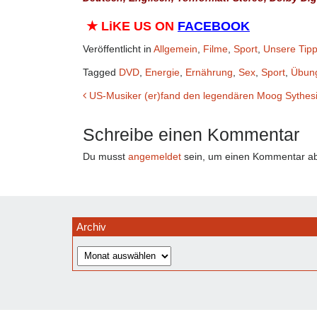
★
LiKE US ON
FACEBOOK
Veröffentlicht in
Allgemein
,
Filme
,
Sport
,
Unsere Tip
Tagged
DVD
,
Energie
,
Ernährung
,
Sex
,
Sport
,
Übun
Beitrags-
US-Musiker (er)fand den legendären Moog Sythesiz
Navigation
Schreibe einen Kommentar
Du musst
angemeldet
sein, um einen Kommentar a
Archiv
Archiv