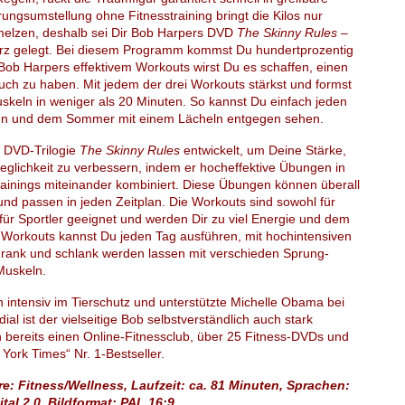
ngsumstellung ohne Fitnesstraining bringt die Kilos nur
elzen, deshalb sei Dir Bob Harpers DVD
The Skinny Rules –
z gelegt. Bei diesem Programm kommst Du hundertprozentig
 Bob Harpers effektivem Workouts wirst Du es schaffen, einen
ch zu haben. Mit jedem der drei Workouts stärkst und formst
keln in weniger als 20 Minuten. So kannst Du einfach jeden
en und dem Sommer mit einem Lächeln entgegen sehen.
e DVD-Trilogie
The Skinny Rules
entwickelt, um Deine Stärke,
glichkeit zu verbessern, indem er hocheffektive Übungen in
rainings miteinander kombiniert. Diese Übungen können überall
und passen in jeden Zeitplan. Die Workouts sind sowohl für
für Sportler geeignet und werden Dir zu viel Energie und dem
 Workouts kannst Du jeden Tag ausführen, mit hochintensiven
rank und schlank werden lassen mit verschieden Sprung-
Muskeln.
n intensiv im Tierschutz und unterstützte Michelle Obama bei
al ist der vielseitige Bob selbstverständlich auch stark
ch bereits einen Online-Fitnessclub, über 25 Fitness-DVDs und
 York Times“ Nr. 1-Bestseller.
re: Fitness/Wellness, Laufzeit: ca. 81 Minuten, Sprachen:
tal 2.0, Bildformat: PAL 16:9