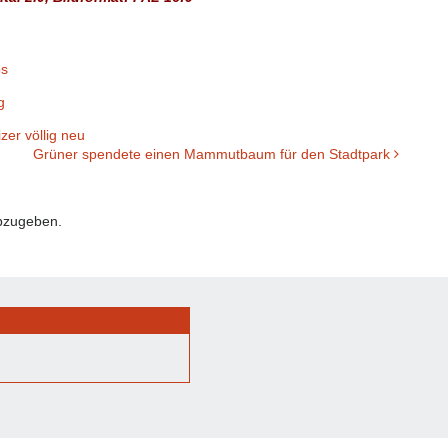
ps
g
er völlig neu
Grüner spendete einen Mammutbaum für den Stadtpark
bzugeben.