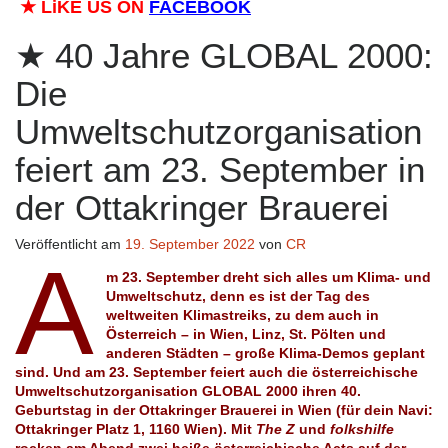
★
LiKE US ON
FACEBOOK
40 Jahre GLOBAL 2000:
Die
Umweltschutzorganisation
feiert am 23. September in
der Ottakringer Brauerei
Veröffentlicht am
19. September 2022
von
CR
A
m 23. September dreht sich alles um Klima- und
Umweltschutz, denn es ist der Tag des
weltweiten Klimastreiks, zu dem auch in
Österreich – in Wien, Linz, St. Pölten und
anderen Städten – große Klima-Demos geplant
sind. Und am 23. September feiert auch die österreichische
Umweltschutzorganisation GLOBAL 2000 ihren 40.
Geburtstag in der Ottakringer Brauerei in Wien (für dein Navi:
Ottakringer Platz 1, 1160 Wien). Mit
The Z
und
folkshilfe
rocken am Abend zwei heiße österreichische Acts auf der