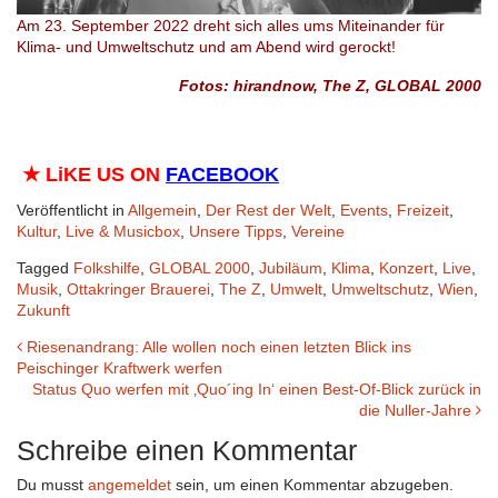
Am 23. September 2022 dreht sich alles ums Miteinander für
Klima- und Umweltschutz und am Abend wird gerockt!
Fotos: hirandnow, The Z, GLOBAL 2000
★
LiKE US ON
FACEBOOK
Veröffentlicht in
Allgemein
,
Der Rest der Welt
,
Events
,
Freizeit
,
Kultur
,
Live & Musicbox
,
Unsere Tipps
,
Vereine
Tagged
Folkshilfe
,
GLOBAL 2000
,
Jubiläum
,
Klima
,
Konzert
,
Live
,
Musik
,
Ottakringer Brauerei
,
The Z
,
Umwelt
,
Umweltschutz
,
Wien
,
Zukunft
Beitrags-
Riesenandrang: Alle wollen noch einen letzten Blick ins
Peischinger Kraftwerk werfen
Navigation
Status Quo werfen mit ‚Quo´ing In‘ einen Best-Of-Blick zurück in
die Nuller-Jahre
Schreibe einen Kommentar
Du musst
angemeldet
sein, um einen Kommentar abzugeben.