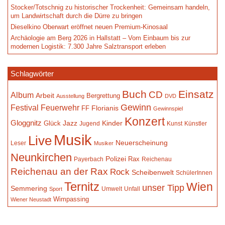
Stocker/Totschnig zu historischer Trockenheit: Gemeinsam handeln,
um Landwirtschaft durch die Dürre zu bringen
Dieselkino Oberwart eröffnet neuen Premium-Kinosaal
Archäologie am Berg 2026 in Hallstatt – Vom Einbaum bis zur
modernen Logistik: 7.300 Jahre Salztransport erleben
Schlagwörter
Buch
Einsatz
CD
Album
Arbeit
Bergrettung
Ausstellung
DVD
Gewinn
Festival
Feuerwehr
Florianis
FF
Gewinnspiel
Konzert
Gloggnitz
Jazz
Kinder
Glück
Jugend
Kunst
Künstler
Musik
Live
Neuerscheinung
Leser
Musiker
Neunkirchen
Polizei
Rax
Payerbach
Reichenau
Reichenau an der Rax
Rock
Scheibenwelt
SchülerInnen
Ternitz
Wien
unser Tipp
Semmering
Umwelt
Unfall
Sport
Wimpassing
Wiener Neustadt