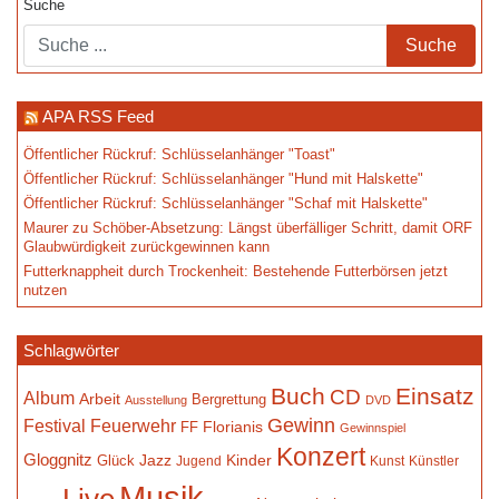
Suche
APA RSS Feed
Öffentlicher Rückruf: Schlüsselanhänger "Toast"
Öffentlicher Rückruf: Schlüsselanhänger "Hund mit Halskette"
Öffentlicher Rückruf: Schlüsselanhänger "Schaf mit Halskette"
Maurer zu Schöber-Absetzung: Längst überfälliger Schritt, damit ORF
Glaubwürdigkeit zurückgewinnen kann
Futterknappheit durch Trockenheit: Bestehende Futterbörsen jetzt
nutzen
Schlagwörter
Buch
Einsatz
CD
Album
Arbeit
Bergrettung
Ausstellung
DVD
Gewinn
Festival
Feuerwehr
Florianis
FF
Gewinnspiel
Konzert
Gloggnitz
Jazz
Kinder
Glück
Jugend
Kunst
Künstler
Musik
Live