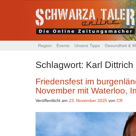
Region
Events
Unsere Tipps
Gesundheit & W
Schlagwort:
Karl Dittrich
Friedensfest im burgenlä
November mit Waterloo, 
Veröffentlicht am
23. November 2025
von
CR