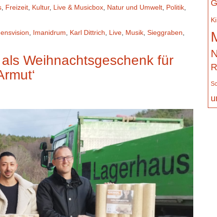
G
s
,
Freizeit
,
Kultur
,
Live & Musicbox
,
Natur und Umwelt
,
Politik
,
K
densvision
,
Imanidrum
,
Karl Dittrich
,
Live
,
Musik
,
Sieggraben
,
N
s als Weihnachtsgeschenk für
R
Armut‘
Sc
u