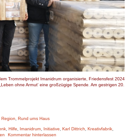
dem Trommelprojekt Imanidrum organisierte, Friedensfest 2024
ve ‚Leben ohne Armut‘ eine großzügige Spende. Am gestrigen 20.
,
Region
,
Rund ums Haus
enk
,
Hilfe
,
Imanidrum
,
Initiative
,
Karl Dittrich
,
Kreativfabrik
,
en
Kommentar hinterlassen