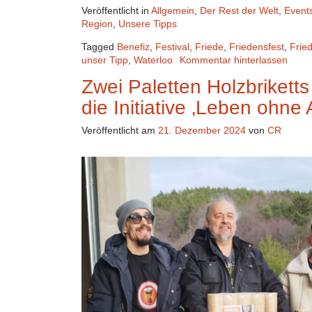
Veröffentlicht in
Allgemein
,
Der Rest der Welt
,
Event
Region
,
Unsere Tipps
Tagged
Benefiz
,
Festival
,
Friede
,
Friedensfest
,
Frie
unser Tipp
,
Waterloo
Kommentar hinterlassen
Zwei Paletten Holzbrikett
die Initiative ‚Leben ohne 
Veröffentlicht am
21. Dezember 2024
von
CR