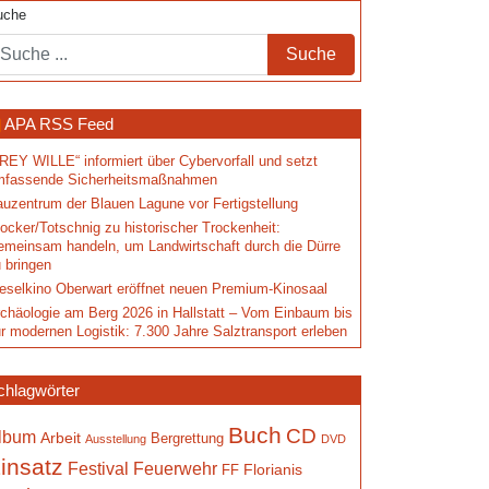
uche
APA RSS Feed
REY WILLE“ informiert über Cybervorfall und setzt
mfassende Sicherheitsmaßnahmen
uzentrum der Blauen Lagune vor Fertigstellung
ocker/Totschnig zu historischer Trockenheit:
meinsam handeln, um Landwirtschaft durch die Dürre
 bringen
eselkino Oberwart eröffnet neuen Premium-Kinosaal
chäologie am Berg 2026 in Hallstatt – Vom Einbaum bis
r modernen Logistik: 7.300 Jahre Salztransport erleben
chlagwörter
Buch
CD
lbum
Arbeit
Bergrettung
Ausstellung
DVD
insatz
Festival
Feuerwehr
Florianis
FF