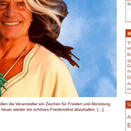
S
“F
u
Ba
St
Ge
zu
Di
Ar
zu
llen die Veranstalter ein Zeichen für Frieden und Abrüstung
S
 heuer wieder ein schönes Friedensfest abzuhalten. […]
A
E