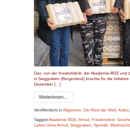
Das, von der Kreativfabrik, der Akademie-BGE und 
in Sieggraben (Burgenland) brachte für die Initiati
Dezember […]
Weiterlesen…
Veröffentlicht in
Allgemein
,
Der Rest der Welt
,
Kultur
Tagged
Akademie BGE
,
Armut
,
Friedensfest
,
Gesch
Leben ohne Armut
,
Sieggraben
,
Spende
,
Weihnacht