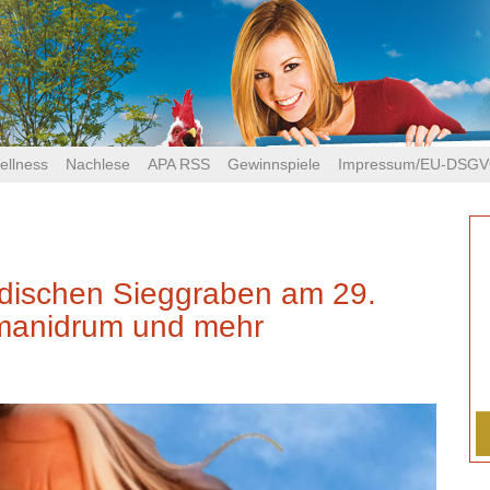
ellness
Nachlese
APA RSS
Gewinnspiele
Impressum/EU-DSG
ndischen Sieggraben am 29.
Imanidrum und mehr