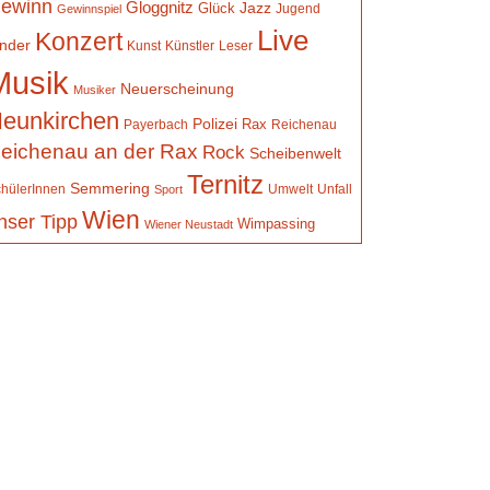
ewinn
Gloggnitz
Jazz
Glück
Jugend
Gewinnspiel
Live
Konzert
inder
Kunst
Künstler
Leser
Musik
Neuerscheinung
Musiker
eunkirchen
Polizei
Rax
Payerbach
Reichenau
eichenau an der Rax
Rock
Scheibenwelt
Ternitz
Semmering
hülerInnen
Umwelt
Unfall
Sport
Wien
nser Tipp
Wimpassing
Wiener Neustadt